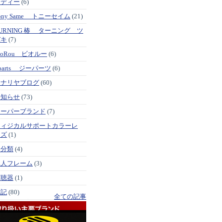
メディー
(6)
ony Same トニーセイム
(21)
URNING 椿 ターニング ツ
バキ
(7)
ioRou ビオルー
(6)
parts ジーパーツ
(6)
イナリヤブログ
(60)
お知らせ
(73)
スーパーブランド
(7)
フィジカルサポートカラーレ
ンズ
(1)
未分類
(4)
職人フレーム
(3)
補聴器
(1)
雑記
(80)
全ての記事