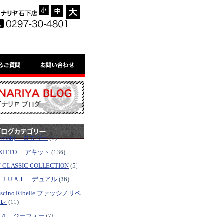
-
=
+
'rossby ロズヴー
(6)
KITTO アキット
(136)
J CLASSIC COLLECTION
(5)
ＤＪＵＡＬ デュアル
(36)
ascino Ribelle ファッシノリベ
ッレ
(11)
Ｇ４ ジーフォー
(7)