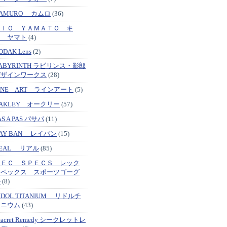
AMURO カムロ
(36)
ＫＩＯ ＹＡＭＡＴＯ キ
オ ヤマト
(4)
ODAK Lens
(2)
ABYRINTH ラビリンス・影郎
デザインワークス
(28)
INE ART ラインアート
(5)
AKLEY オークリー
(57)
AS A PAS パサパ
(11)
AY BAN レイバン
(15)
EAL リアル
(85)
ＲＥＣ ＳＰＥＣＳ レック
スペックス スポーツゴーグ
ル
(8)
IDOL TITANIUM リドルチ
タニウム
(43)
eacret Remedy シークレットレ