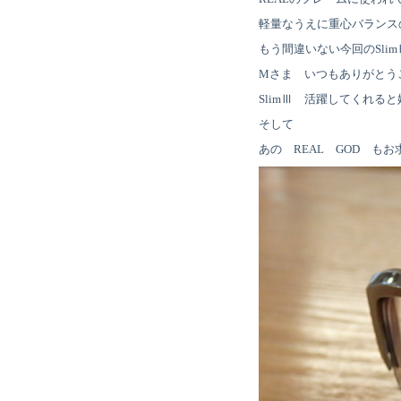
軽量なうえに重心バランス
もう間違いない今回のSli
Mさま いつもありがとう
SlimⅢ 活躍してくれる
そして
あの REAL GOD も