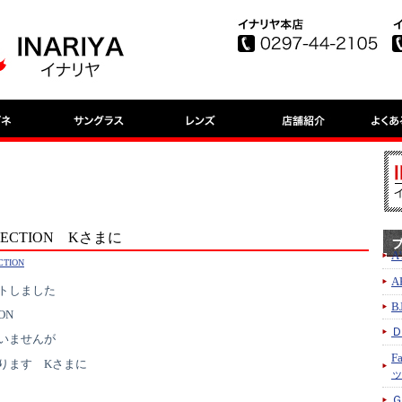
LECTION Kさまに
A
CTION
A
トしました
B
ON
いませんが
F
ります Kさまに