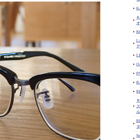
K
K
L
L
O
P
R
R
R
S