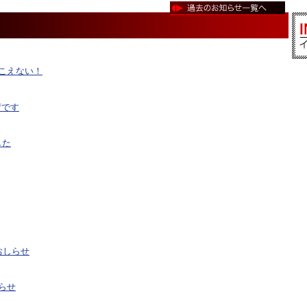
こえない！
荷です
した
おしらせ
らせ