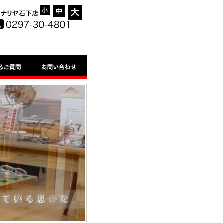
-
=
+