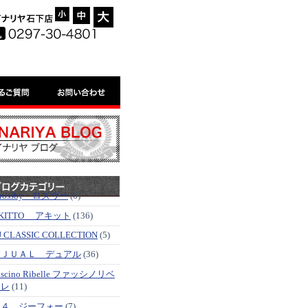
-
=
+
'rossby ロズヴー
(6)
KITTO アキット
(136)
J CLASSIC COLLECTION
(5)
ＤＪＵＡＬ デュアル
(36)
ascino Ribelle ファッシノリベ
ッレ
(11)
Ｇ４ ジーフォー
(7)