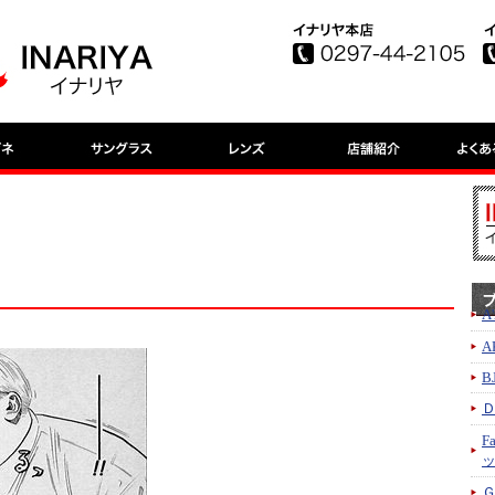
A
A
B
F