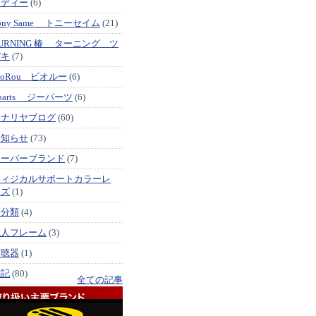
メディー
(6)
ony Same トニーセイム
(21)
URNING 椿 ターニング ツ
バキ
(7)
ioRou ビオルー
(6)
parts ジーパーツ
(6)
イナリヤブログ
(60)
お知らせ
(73)
スーパーブランド
(7)
フィジカルサポートカラーレ
ンズ
(1)
未分類
(4)
職人フレーム
(3)
補聴器
(1)
雑記
(80)
全ての記事