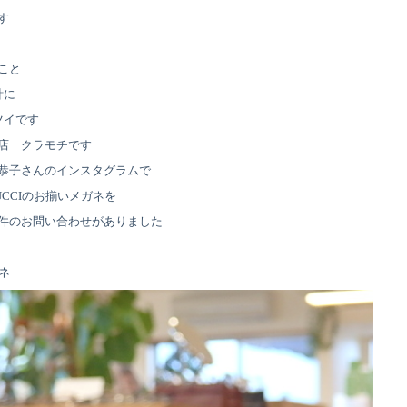
す
こと
計に
ツイです
店 クラモチです
恭子さんのインスタグラムで
CCIのお揃いメガネを
件のお問い合わせがありました
ネ