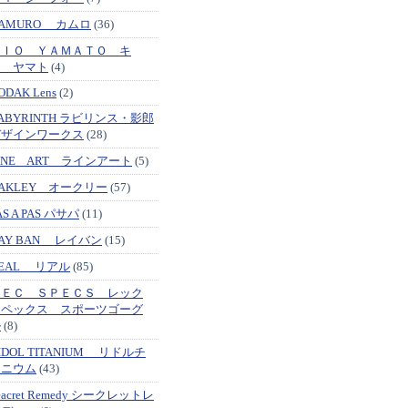
AMURO カムロ
(36)
ＫＩＯ ＹＡＭＡＴＯ キ
オ ヤマト
(4)
ODAK Lens
(2)
ABYRINTH ラビリンス・影郎
デザインワークス
(28)
INE ART ラインアート
(5)
AKLEY オークリー
(57)
AS A PAS パサパ
(11)
AY BAN レイバン
(15)
EAL リアル
(85)
ＲＥＣ ＳＰＥＣＳ レック
スペックス スポーツゴーグ
ル
(8)
IDOL TITANIUM リドルチ
タニウム
(43)
eacret Remedy シークレットレ