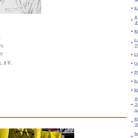
K
K
。
L
から
で
L
します。
O
P
R
R
R
S