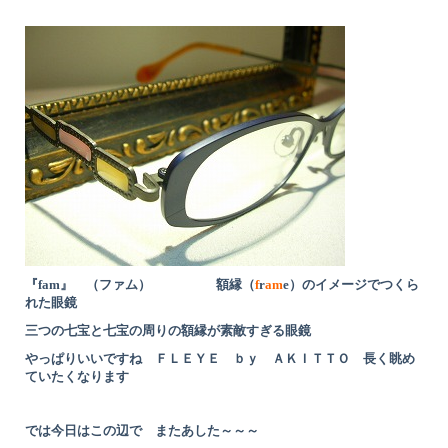
『fam』 （ファム） 額縁（
f
r
am
e）のイメージでつくら
れた眼鏡
三つの七宝と七宝の周りの額縁が素敵すぎる眼鏡
やっぱりいいですね ＦＬＥＹＥ ｂｙ ＡＫＩＴＴＯ 長く眺め
ていたくなります
では今日はこの辺で またあした～～～