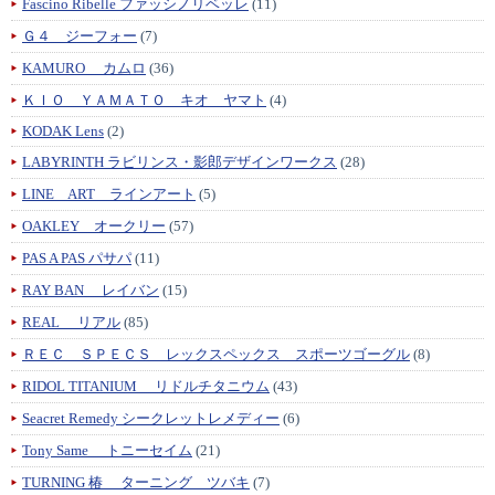
Fascino Ribelle ファッシノリベッレ
(11)
Ｇ４ ジーフォー
(7)
KAMURO カムロ
(36)
ＫＩＯ ＹＡＭＡＴＯ キオ ヤマト
(4)
KODAK Lens
(2)
LABYRINTH ラビリンス・影郎デザインワークス
(28)
LINE ART ラインアート
(5)
OAKLEY オークリー
(57)
PAS A PAS パサパ
(11)
RAY BAN レイバン
(15)
REAL リアル
(85)
ＲＥＣ ＳＰＥＣＳ レックスペックス スポーツゴーグル
(8)
RIDOL TITANIUM リドルチタニウム
(43)
Seacret Remedy シークレットレメディー
(6)
Tony Same トニーセイム
(21)
TURNING 椿 ターニング ツバキ
(7)