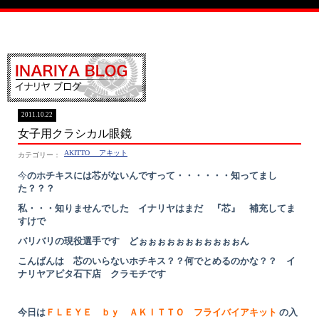
イナリヤブログ
2011.10.22
女子用クラシカル眼鏡
AKITTO アキット
今
のホチキスには芯がないんですって・・・・・・知ってまし
た？？？
私・・・知りませんでした イナリヤはまだ 『芯』 補充してま
すけで
バリバリの現役選手です どぉぉぉぉぉぉぉぉぉぉぉん
こんばんは 芯のいらないホチキス？？何でとめるのかな？？ イ
ナリヤアピタ石下店 クラモチです
今日は
ＦＬＥＹＥ ｂｙ ＡＫＩＴＴＯ フライバイアキット
の入