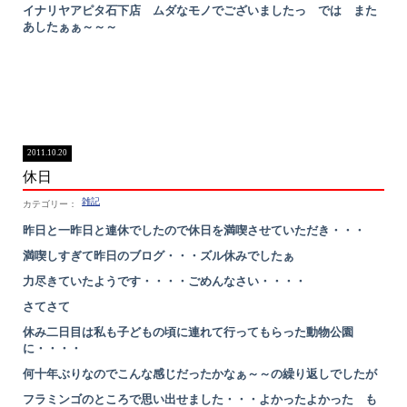
イナリヤアピタ石下店 ムダなモノでございましたっ では また
あしたぁぁ～～～
2011.10.20
休日
雑記
昨日と一昨日と連休でしたので休日を満喫させていただき・・・
満喫しすぎて昨日のブログ・・・ズル休みでしたぁ
力尽きていたようです・・・・ごめんなさい・・・・
さてさて
休み二日目は私も子どもの頃に連れて行ってもらった動物公園
に・・・・
何十年ぶりなのでこんな感じだったかなぁ～～の繰り返しでしたが
フラミンゴのところで思い出せました・・・よかったよかった も