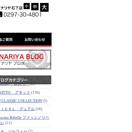
-
=
+
'rossby ロズヴー
(6)
KITTO アキット
(136)
J CLASSIC COLLECTION
(5)
ＤＪＵＡＬ デュアル
(36)
ascino Ribelle ファッシノリベ
ッレ
(11)
Ｇ４ ジーフォー
(7)