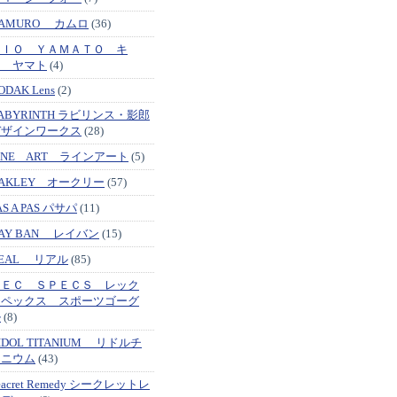
AMURO カムロ
(36)
ＫＩＯ ＹＡＭＡＴＯ キ
オ ヤマト
(4)
ODAK Lens
(2)
ABYRINTH ラビリンス・影郎
デザインワークス
(28)
INE ART ラインアート
(5)
AKLEY オークリー
(57)
AS A PAS パサパ
(11)
AY BAN レイバン
(15)
EAL リアル
(85)
ＲＥＣ ＳＰＥＣＳ レック
スペックス スポーツゴーグ
ル
(8)
IDOL TITANIUM リドルチ
タニウム
(43)
eacret Remedy シークレットレ