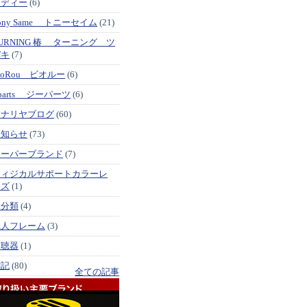
メディー
(6)
ony Same トニーセイム
(21)
URNING 椿 ターニング ツ
バキ
(7)
ioRou ビオルー
(6)
parts ジーパーツ
(6)
イナリヤブログ
(60)
お知らせ
(73)
スーパーブランド
(7)
フィジカルサポートカラーレ
ンズ
(1)
未分類
(4)
職人フレーム
(3)
補聴器
(1)
雑記
(80)
全ての記事