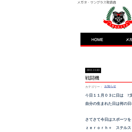
メガネ・サングラス取扱店
イナリヤブログ
2011.11.03
戦闘機
お知らせ
今
日１１月０３に日は ?
自分の生まれた日は何の日
さてさて今日はスポーツを
ｚｅｒｏｒｈ＋ ステルス