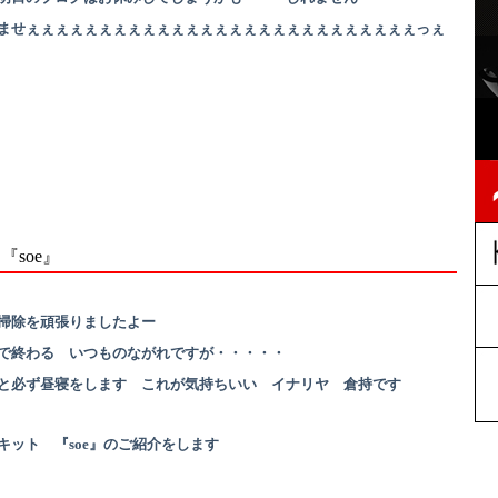
ませぇぇぇぇぇぇぇぇぇぇぇぇぇぇぇぇぇぇぇぇぇぇぇぇぇぇぇっぇ
『soe』
掃除を頑張りましたよー
で終わる いつものながれですが・・・・・
と必ず昼寝をします これが気持ちいい イナリヤ 倉持です
キット 『soe』のご紹介をします