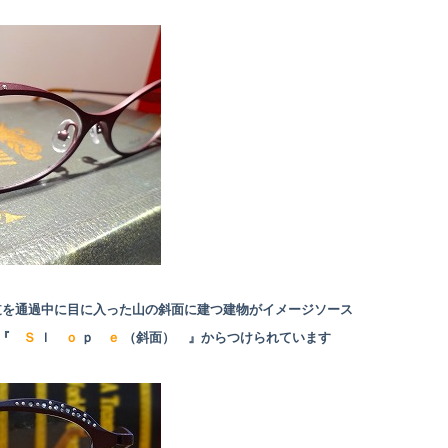
海道を通過中に目に入った山の斜面に建つ建物がイメージソース
 『
Ｓ
ｌ
ｏ
ｐ
ｅ
（斜面） 』からつけられています