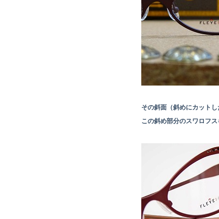
その斜面（斜めにカットし
この斜め部分のスワロフス