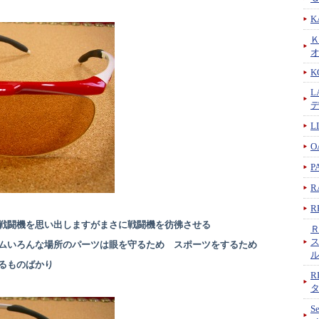
K
K
L
L
O
P
R
R
戦闘機を思い出しますがまさに戦闘機を彷彿させる
ムいろんな場所のパーツは眼を守るため スポーツをするため
るものばかり
R
S