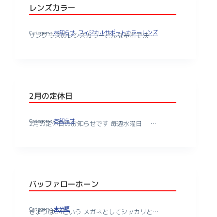
レンズカラー
お知らせ
,
フィジカルサポートカラーレンズ
サングラスのレンズカラーどんな基準で決…
2月の定休日
お知らせ
2月の定休日のお知らせです 毎週水曜日 …
バッファローホーン
未分類
きょうはG4という メガネとしてシッカリと…