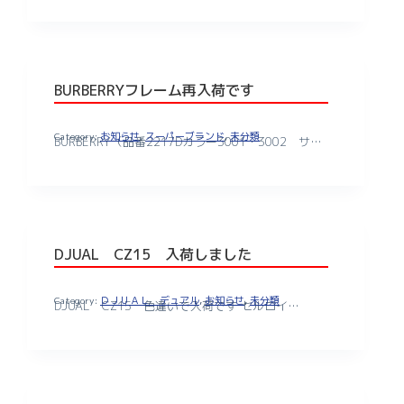
BURBERRYフレーム再入荷です
お知らせ
,
スーパーブランド
,
未分類
BURBERRY（品番2217Dカラー3001・3002 サ…
DJUAL CZ15 入荷しました
ＤＪＵＡＬ デュアル
,
お知らせ
,
未分類
DJUAL CZ15 色違いで入荷です セルロイ…