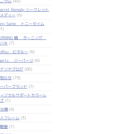
ニウム
(43)
eacret Remedy シークレット
メディー
(6)
ony Same トニーセイム
1)
URNING 椿 ターニング
バキ
(7)
ioRou ビオルー
(6)
parts ジーパーツ
(6)
ナリヤブログ
(60)
知らせ
(73)
ーパーブランド
(7)
ィジカルサポートカラーレ
ズ
(1)
分類
(4)
人フレーム
(3)
聴器
(1)