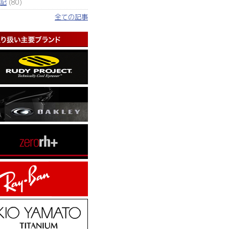
記
(80)
全ての記事