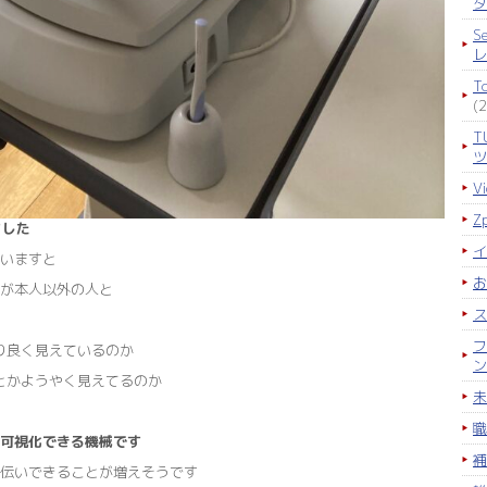
タ
S
レ
T
(2
T
ツ
V
Z
ました
イ
いますと
お
が本人以外の人と
ス
フ
ちり良く見えているのか
ン
んとかようやく見えてるのか
未
職
可視化できる機械です
補
伝いできることが増えそうです