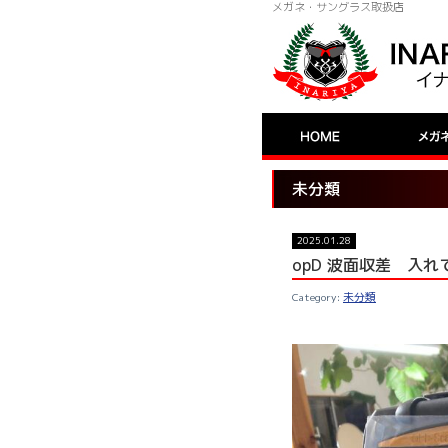
メガネ・サングラス取扱店
未分類
2025.01.28
opD 波面収差 入
未分類