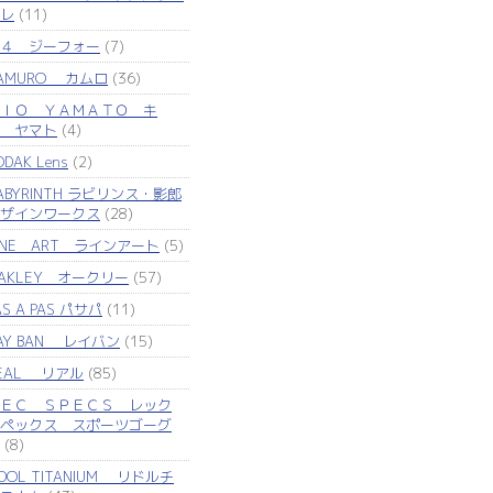
レ
(11)
４ ジーフォー
(7)
AMURO カムロ
(36)
ＩＯ ＹＡＭＡＴＯ キ
 ヤマト
(4)
ODAK Lens
(2)
ABYRINTH ラビリンス・影郎
ザインワークス
(28)
INE ART ラインアート
(5)
AKLEY オークリー
(57)
AS A PAS パサパ
(11)
AY BAN レイバン
(15)
EAL リアル
(85)
ＥＣ ＳＰＥＣＳ レック
ペックス スポーツゴーグ
(8)
IDOL TITANIUM リドルチ