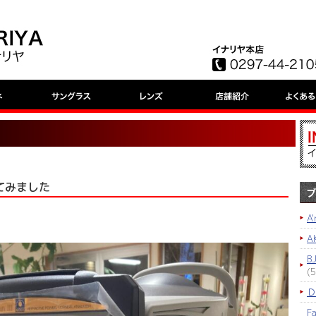
れてみました
A
A
B
(5
Ｄ
F