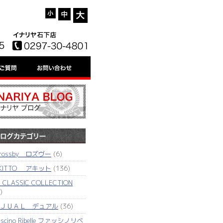
'rossby ロズヴー
(6)
KITTO アキット
(136)
J CLASSIC COLLECTION
)
ＪＵＡＬ デュアル
(36)
ascino Ribelle ファッシノリベ