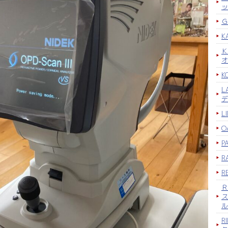
ッ
Ｇ
K
Ｋ
オ
K
L
デ
L
O
P
R
R
Ｒ
ス
ル
R