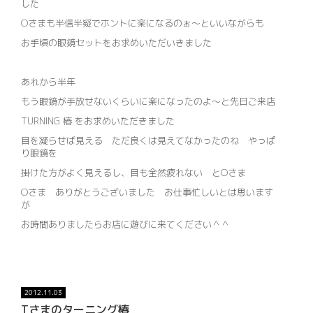
した
Oさまも半信半疑でホントに楽になるのぉ～といいながらも
お手頃の眼鏡セットをお求めいただいきました
あれから半年
もう眼鏡が手放せないくらいに楽になったのよ～と先日ご来店
TURNING 椿 をお求めいただきました
目を凝らせば見える ただ良くは見えてなかったのね やっぱ
り眼鏡を
掛けた方がよく見えるし、目も全然疲れない とOさま
Oさま ありがとうございました お仕事忙しいとは思います
が
お時間ありましたらお店に遊びに来てください＾＾
2012.11.03
Tさまのターニング椿