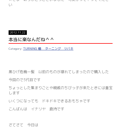
い
2012.11.22
本当に楽なんだね＾＾
TURNING 椿 ターニング ツバキ
黒ひげ危機一髪 以前のものが壊れてしまったので購入した
今回ので3代目です
ちょっとした集まりごとや親戚のちびっ子が来たときには重宝
します
いくつになっても ドキドキできるおもちゃです
こんばんは イナリヤ 倉持です
さてさて 今日は