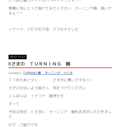
いっきに椿コーナーがパワーアップです＾＾
実際に手にとって掛けてみてください ターニング椿 良いで
すよ＾＾
イナリヤ アピタ石下店 クラモチでした
2012.11.27
Kさまの ＴＵＲＮＩＮＧ 椿
TURNING 椿 ターニング ツバキ
１１月もあと少し・・・・さすがに寒いですね＞＜
カゼひかないよう皆さん 気をつけてください
こんばんは イナリヤ 倉持です
さーて
今日は先日 Ｋさまに ターニング 椿をお求めいただきまし
た
ので ご紹介です