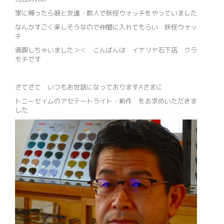
家に帰ったら娘と友達・数人で妖怪ウォッチをやっていました
なんかすごく楽しそうなので仲間に入れてもらい 妖怪ウォッ
チ
満喫しちゃいました＞＜ こんばんは イナリヤ石下店 クラ
モチです
さてさて いつもお世話になっておりますAさまに
トニーセイムのアセテートライト・新作 をお求めいただきま
した