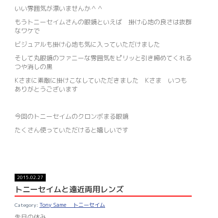
いい雰囲気が漂いませんか＾＾
もうトニーセイムさんの眼鏡といえば 掛け心地の良さは抜群
なワケで
ビジュアルも掛け心地も気に入っていただけました
そして丸眼鏡のファニーな雰囲気をピリッと引き締めてくれる
つや消しの黒
Kさまに素敵に掛けこなしていただきました Kさま いつも
ありがとうございます
今回のトニーセイムのクロンボまる眼鏡
たくさん使っていただけると嬉しいです
2015.02.27
トニーセイムと遠近両用レンズ
Tony Same トニーセイム
先日の休み