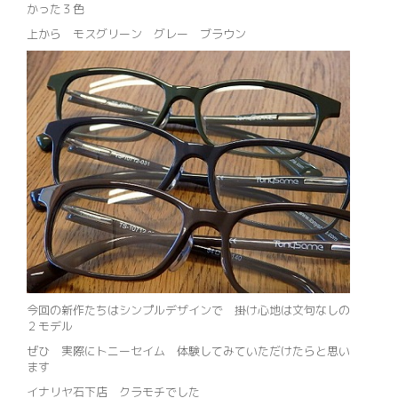
かった３色
上から モスグリーン グレー ブラウン
今回の新作たちはシンプルデザインで 掛け心地は文句なしの
２モデル
ぜひ 実際にトニーセイム 体験してみていただけたらと思い
ます
イナリヤ石下店 クラモチでした