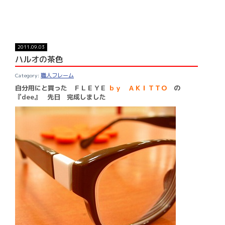
2011.09.03
ハルオの茶色
職人フレーム
自分用にと買った ＦＬＥＹＥ
ｂｙ ＡＫＩＴＴＯ
の
『dee』 先日 完成しました