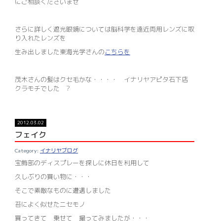
にご相談くださいませ
さらに詳しく遮光眼鏡については脳科学を遠近両用レンズに取
り入れたレンズを
生み出しました東海光学さんの
こちらを
茂木さんの髪はクセ毛かな・・・・ イナリヤアピタ石下店
クラモチでした ?
2012.03.02
フェイク
イナリヤブログ
宝飾部のディスプレーを探しに休日を利用して
久しぶりの買い物に・・・
そこで素敵なものに遭遇しました
苔によく似せたニセモノ
買ってきて 乗せて 撮ってみましたが・・・