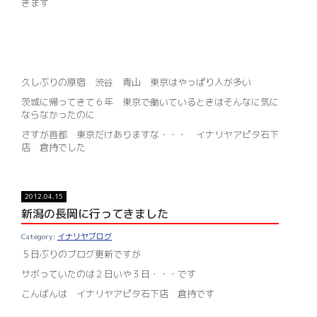
きます
久しぶりの原宿 渋谷 青山 東京はやっぱり人が多い
茨城に帰ってきて６年 東京で働いているときはそんなに気に
ならなかったのに
さすが首都 東京だけありますな・・・ イナリヤアピタ石下
店 倉持でした
2012.04.15
新潟の長岡に行ってきました
イナリヤブログ
５日ぶりのブログ更新ですが
サボっていたのは２日いや３日・・・です
こんばんは イナリヤアピタ石下店 倉持です