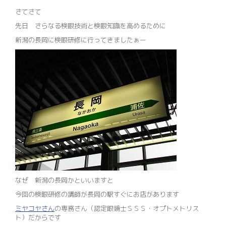
さてさて
先日 さらなる検眼技術と検眼知識を高めるために
新潟の長岡に検眼研修に行ってきましたぁー
なぜ 新潟の長岡かといいますと
今回の検眼研修の講師が長岡の駅すぐにお店があります
ミヤコヤさん
の専務さん（認定眼鏡士ＳＳＳ・オプトメトリス
ト）だからです