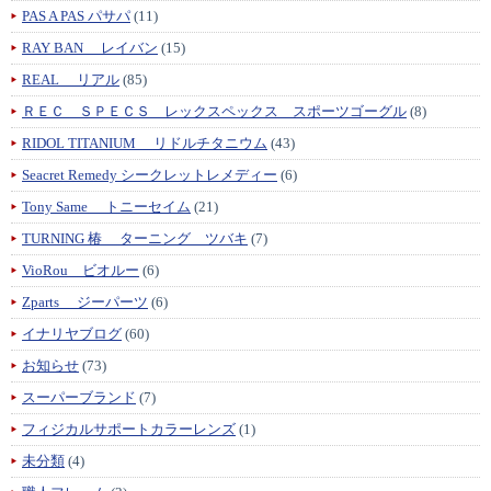
PAS A PAS パサパ
(11)
RAY BAN レイバン
(15)
REAL リアル
(85)
ＲＥＣ ＳＰＥＣＳ レックスペックス スポーツゴーグル
(8)
RIDOL TITANIUM リドルチタニウム
(43)
Seacret Remedy シークレットレメディー
(6)
Tony Same トニーセイム
(21)
TURNING 椿 ターニング ツバキ
(7)
VioRou ビオルー
(6)
Zparts ジーパーツ
(6)
イナリヤブログ
(60)
お知らせ
(73)
スーパーブランド
(7)
フィジカルサポートカラーレンズ
(1)
未分類
(4)