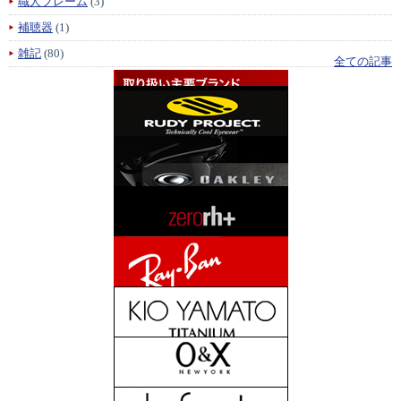
職人フレーム
(3)
補聴器
(1)
雑記
(80)
全ての記事