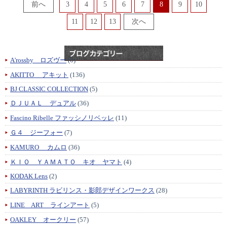
3
4
5
6
7
8
9
10
11
12
13
A'rossby ロズヴー
(6)
AKITTO アキット
(136)
BJ CLASSIC COLLECTION
(5)
ＤＪＵＡＬ デュアル
(36)
Fascino Ribelle ファッシノリベッレ
(11)
Ｇ４ ジーフォー
(7)
KAMURO カムロ
(36)
ＫＩＯ ＹＡＭＡＴＯ キオ ヤマト
(4)
KODAK Lens
(2)
LABYRINTH ラビリンス・影郎デザインワークス
(28)
LINE ART ラインアート
(5)
OAKLEY オークリー
(57)