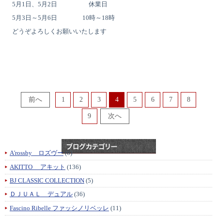
5月1日、5月2日 休業日
5月3日～5月6日 10時～18時
どうぞよろしくお願いいたします
1
2
3
4
5
6
7
8
9
A'rossby ロズヴー
(6)
AKITTO アキット
(136)
BJ CLASSIC COLLECTION
(5)
ＤＪＵＡＬ デュアル
(36)
Fascino Ribelle ファッシノリベッレ
(11)