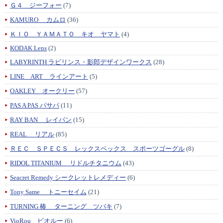
Ｇ４ ジーフォー
(7)
KAMURO カムロ
(36)
ＫＩＯ ＹＡＭＡＴＯ キオ ヤマト
(4)
KODAK Lens
(2)
LABYRINTH ラビリンス・影郎デザインワークス
(28)
LINE ART ラインアート
(5)
OAKLEY オークリー
(57)
PAS A PAS パサパ
(11)
RAY BAN レイバン
(15)
REAL リアル
(85)
ＲＥＣ ＳＰＥＣＳ レックスペックス スポーツゴーグル
(8)
RIDOL TITANIUM リドルチタニウム
(43)
Seacret Remedy シークレットレメディー
(6)
Tony Same トニーセイム
(21)
TURNING 椿 ターニング ツバキ
(7)
VioRou ビオルー
(6)