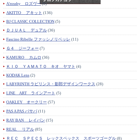
A'rossby ロズヴー
(6)
AKITTO アキット
(136)
BJ CLASSIC COLLECTION
(5)
ＤＪＵＡＬ デュアル
(36)
Fascino Ribelle ファッシノリベッレ
(11)
Ｇ４ ジーフォー
(7)
KAMURO カムロ
(36)
ＫＩＯ ＹＡＭＡＴＯ キオ ヤマト
(4)
KODAK Lens
(2)
LABYRINTH ラビリンス・影郎デザインワークス
(28)
LINE ART ラインアート
(5)
OAKLEY オークリー
(57)
PAS A PAS パサパ
(11)
RAY BAN レイバン
(15)
REAL リアル
(85)
ＲＥＣ ＳＰＥＣＳ レックスペックス スポーツゴーグル
(8)