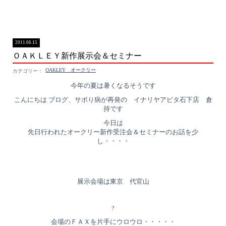
2011.06.15
ＯＡＫＬＥＹ新作展示会＆セミナー
OAKLEY オークリー
今年の夏は暑くなるそうです
こんにちは ブログ、サボり病が再発の イナリヤアピタ石下店 倉
持です
今日は
先日行われたオークリー新作受注会＆セミナーのお話を少
し・・・・
展示会場は東京 代官山
?
会場のＦＡＸを片手にウロウロ・・・・・