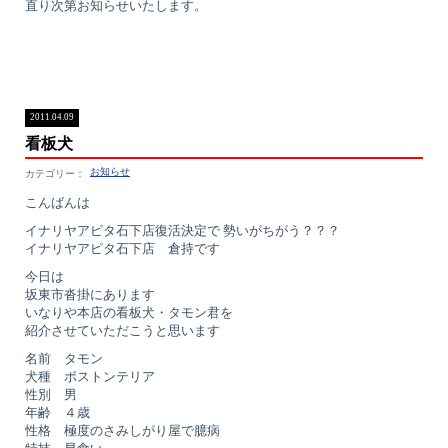
直り次第お知らせいたします。
2011.04.09
看板犬
お知らせ
こんばんは
イナリヤアピタ石下店復活決定で 勢いがちがう？？？
イナリヤアピタ石下店 倉持です
今日は
坂東市沓掛にあります
いなりや本店の看板犬・タモン君を
紹介させていただこうと思います
名前 タモン
犬種 ボストンテリア
性別 男
年齢 ４歳
性格 極度のさみしがり屋で臆病