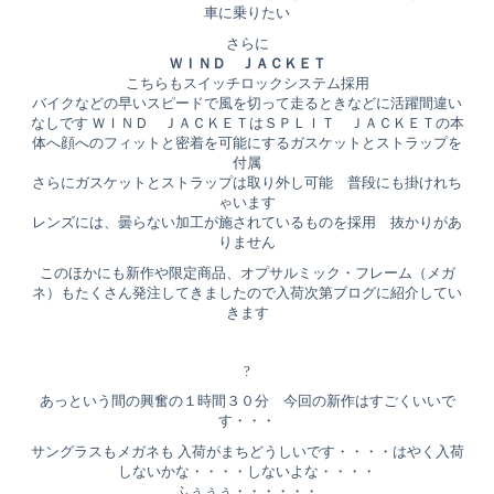
車に乗りたい
さらに
ＷＩＮＤ ＪＡＣＫＥＴ
こちらもスイッチロックシステム採用
バイクなどの早いスピードで風を切って走るときなどに活躍間違い
なしです ＷＩＮＤ ＪＡＣＫＥＴはＳＰＬＩＴ ＪＡＣＫＥＴの本
体へ顔へのフィットと密着を可能にするガスケットとストラップを
付属
さらにガスケットとストラップは取り外し可能 普段にも掛けれち
ゃいます
レンズには、曇らない加工が施されているものを採用 抜かりがあ
りません
このほかにも新作や限定商品、オプサルミック・フレーム（メガ
ネ）もたくさん発注してきましたので入荷次第ブログに紹介してい
きます
?
あっという間の興奮の１時間３０分 今回の新作はすごくいいで
す・・・
サングラスもメガネも 入荷がまちどうしいです・・・・はやく入荷
しないかな・・・・しないよな・・・・
ふぅぅぅ・・・・・・