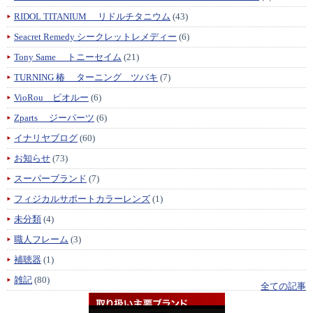
RIDOL TITANIUM リドルチタニウム
(43)
Seacret Remedy シークレットレメディー
(6)
Tony Same トニーセイム
(21)
TURNING 椿 ターニング ツバキ
(7)
VioRou ビオルー
(6)
Zparts ジーパーツ
(6)
イナリヤブログ
(60)
お知らせ
(73)
スーパーブランド
(7)
フィジカルサポートカラーレンズ
(1)
未分類
(4)
職人フレーム
(3)
補聴器
(1)
雑記
(80)
全ての記事