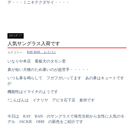
デ・・・ミニキテクダサイ・・・・
2011.07.17
人気サングラス入荷です
RAY BAN レイバン
いなりや本店 看板犬のタモン君
鼻が短い犬種のため暑いのが超苦手・・・・・
いつも鼻を鳴らして フガフガいってます あの鼻はキュートです
が
機能性はイマイチのようです
?こんばんは イナリヤ アピタ石下店 倉持です
今日は RAY BAN のサングラスで発売当初から女性に人気のモ
デル JACKIE OHH の新色をご紹介です