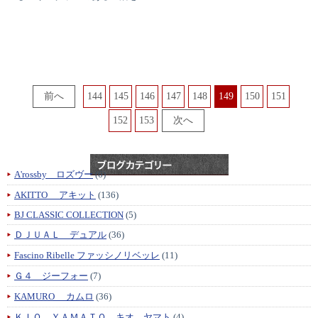
144
145
146
147
148
149
150
151
152
153
A'rossby ロズヴー
(6)
AKITTO アキット
(136)
BJ CLASSIC COLLECTION
(5)
ＤＪＵＡＬ デュアル
(36)
Fascino Ribelle ファッシノリベッレ
(11)
Ｇ４ ジーフォー
(7)
KAMURO カムロ
(36)
ＫＩＯ ＹＡＭＡＴＯ キオ ヤマト
(4)