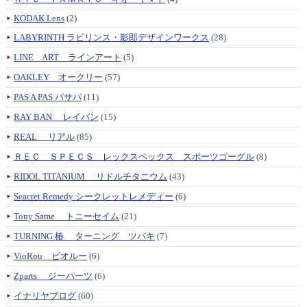
KODAK Lens
(2)
LABYRINTH ラビリンス・影郎デザインワークス
(28)
LINE ART ラインアート
(5)
OAKLEY オークリー
(57)
PAS A PAS パサパ
(11)
RAY BAN レイバン
(15)
REAL リアル
(85)
ＲＥＣ ＳＰＥＣＳ レックスペックス スポーツゴーグル
(8)
RIDOL TITANIUM リドルチタニウム
(43)
Seacret Remedy シークレットレメディー
(6)
Tony Same トニーセイム
(21)
TURNING 椿 ターニング ツバキ
(7)
VioRou ビオルー
(6)
Zparts ジーパーツ
(6)
イナリヤブログ
(60)