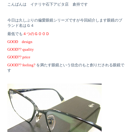
こんばんは イナリヤ石下アピタ店 倉持です
今日は久しぶりの偏愛眼鏡シリーズですが今回紹介します眼鏡のブ
ランド名はＧ４
最低でも
４つのＧＯＯＤ
GOOD design
GOOD?? quality
GOOD?? price
GOOD?? feeling?
を満たす眼鏡という信念のもと創りだされる眼鏡で
す