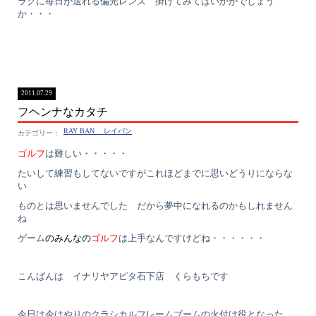
ラクに毎日が送れる偏光レンズ 掛けてみてはいかがでしょう
か・・・
2011.07.29
フヘンナなカタチ
RAY BAN レイバン
ゴルフ
は難しい・・・・・
たいして練習もしてないですがこれほどまでに思いどうりにならな
い
ものとは思いませんでした だから夢中になれるのかもしれません
ね
ゲーム
のみんなの
ゴルフ
は上手なんですけどね・・・・・・
こんばんは イナリヤアピタ石下店 くらもちです
今日は今はやりのクラシカルフレームブームの火付け役となった