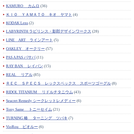
KAMURO カムロ
(36)
ＫＩＯ ＹＡＭＡＴＯ キオ ヤマト
(4)
KODAK Lens
(2)
LABYRINTH ラビリンス・影郎デザインワークス
(28)
LINE ART ラインアート
(5)
OAKLEY オークリー
(57)
PAS A PAS パサパ
(11)
RAY BAN レイバン
(15)
REAL リアル
(85)
ＲＥＣ ＳＰＥＣＳ レックスペックス スポーツゴーグル
(8)
RIDOL TITANIUM リドルチタニウム
(43)
Seacret Remedy シークレットレメディー
(6)
Tony Same トニーセイム
(21)
TURNING 椿 ターニング ツバキ
(7)
VioRou ビオルー
(6)