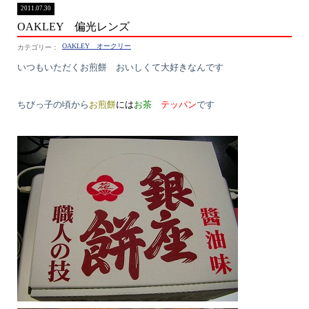
2011.07.30
OAKLEY 偏光レンズ
OAKLEY オークリー
いつもいただくお煎餅 おいしくて大好きなんです
ちびっ子の頃から
お煎餅
には
お
茶
テッパン
です