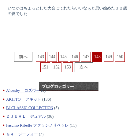
いつかはちょっとした大会にでれたらいいなぁと思い始めた３２歳
の夏でした
143
144
145
146
147
148
149
150
151
152
153
A'rossby ロズヴー
(6)
AKITTO アキット
(136)
BJ CLASSIC COLLECTION
(5)
ＤＪＵＡＬ デュアル
(36)
Fascino Ribelle ファッシノリベッレ
(11)
Ｇ４ ジーフォー
(7)