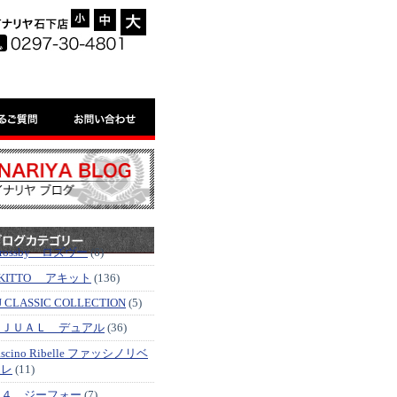
-
=
+
'rossby ロズヴー
(6)
KITTO アキット
(136)
J CLASSIC COLLECTION
(5)
ＤＪＵＡＬ デュアル
(36)
ascino Ribelle ファッシノリベ
ッレ
(11)
Ｇ４ ジーフォー
(7)