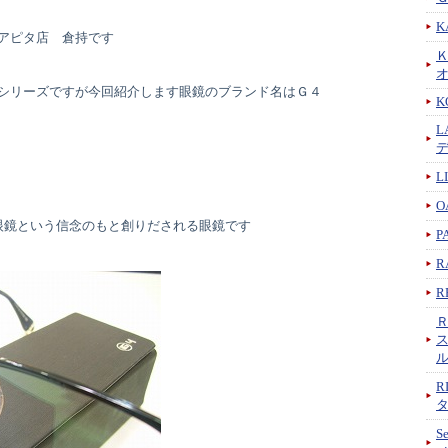
K
アピタ店 倉持です
シリーズですが今回紹介します眼鏡のブランド名はＧ４
K
L
L
O
眼鏡という信念のもと創りだされる眼鏡です
P
R
R
R
S