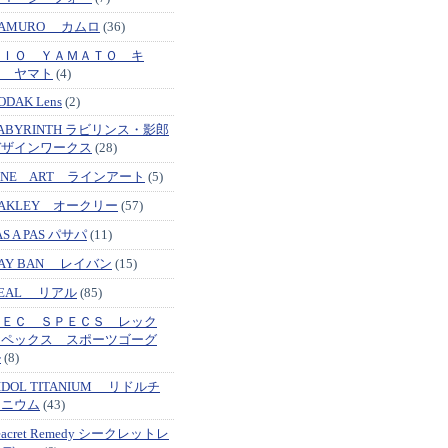
AMURO カムロ
(36)
ＫＩＯ ＹＡＭＡＴＯ キ
オ ヤマト
(4)
ODAK Lens
(2)
ABYRINTH ラビリンス・影郎
デザインワークス
(28)
INE ART ラインアート
(5)
AKLEY オークリー
(57)
AS A PAS パサパ
(11)
AY BAN レイバン
(15)
EAL リアル
(85)
ＲＥＣ ＳＰＥＣＳ レック
スペックス スポーツゴーグ
ル
(8)
IDOL TITANIUM リドルチ
タニウム
(43)
eacret Remedy シークレットレ