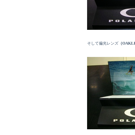
そして偏光レンズ
（OAKL