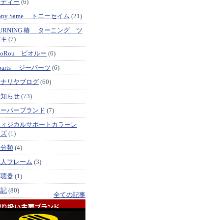
メディー
(6)
ony Same トニーセイム
(21)
URNING 椿 ターニング ツ
バキ
(7)
ioRou ビオルー
(6)
parts ジーパーツ
(6)
イナリヤブログ
(60)
お知らせ
(73)
スーパーブランド
(7)
フィジカルサポートカラーレ
ンズ
(1)
未分類
(4)
職人フレーム
(3)
補聴器
(1)
雑記
(80)
全ての記事