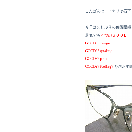
こんばんは イナリヤ石下
今日は久しぶりの偏愛眼鏡
最低でも
４つのＧＯＯＤ
GOOD design
GOOD?? quality
GOOD?? price
GOOD?? feeling?
を満たす