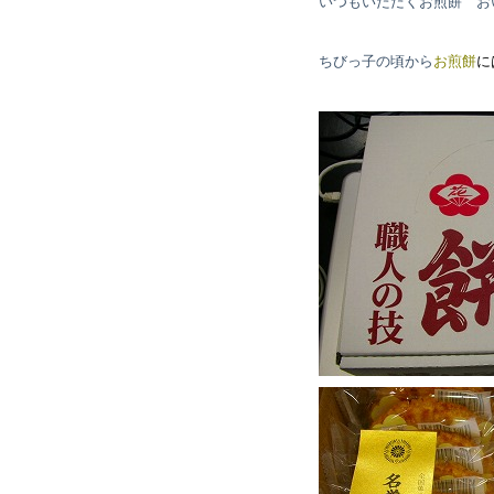
いつもいただくお煎餅 お
ちびっ子の頃から
お煎餅
に