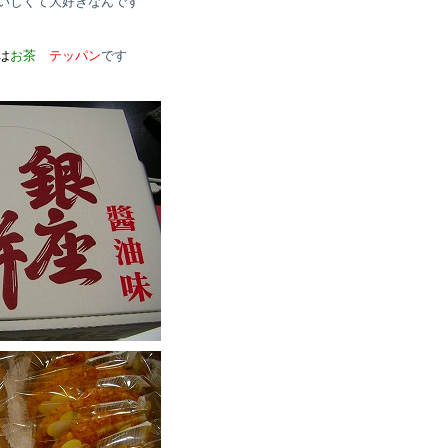
いしくて大好きなんです
は
お
茶
テッパン
です