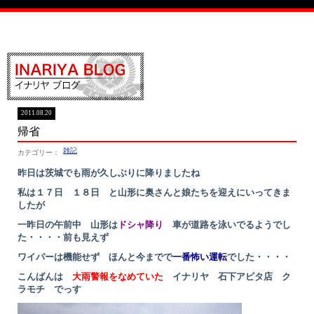
イナリヤブログ
2011.08.20
帰省
雑記
昨日は茨城でも雨が久しぶりに降りましたね
私は１７日 １８日 と山形に奥さんと娘たちを迎えにいってきま
したが
一昨日の午前中 山形は
ドシャ降り
車が道路を泳いでるようでし
た・・・・前も見えず
ワイパーは機能せず ほんと今までで
一番怖い運転
でした・・・・
こんばんは
大雨警報をなめていた
イナリヤ 石下アピタ店
ク
ラモチ でっす