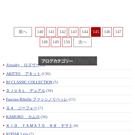
140
141
142
143
144
145
146
147
148
149
150
A'rossby ロズヴー
(6)
AKITTO アキット
(136)
BJ CLASSIC COLLECTION
(5)
ＤＪＵＡＬ デュアル
(36)
Fascino Ribelle ファッシノリベッレ
(11)
Ｇ４ ジーフォー
(7)
KAMURO カムロ
(36)
ＫＩＯ ＹＡＭＡＴＯ キオ ヤマト
(4)
KODAK Lens
(2)