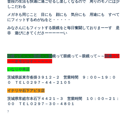
普段の生活も快適に過ごせるし楽しくなるので 周りのモノには少
しこだわる
メガネも同じこと 目にも 顔にも 気分にも 用途にも すべて
にフィットするめがねをと・・・・・
みなさんにもフィットする眼鏡をと毎日奮闘しておりまーーす 是
非 遊びにきてくださーーーーーい
眼鏡って～～～眼鏡～～眼
鏡って眼鏡って～眼鏡って～～
眼鏡って
～～オモシロイ～～～～～
いなりや本店
茨城県坂東市沓掛３９１２－２ 営業時間 ９：００～１９：０
０ ＴＥＬ０２９７－４４－２１０５
イナリヤ石下アピタ店
茨城県常総市本石下４４２１－３ 営業時間 １０：００～２１：
００ ＴＥＬ０２９７－３０－４８０１
?