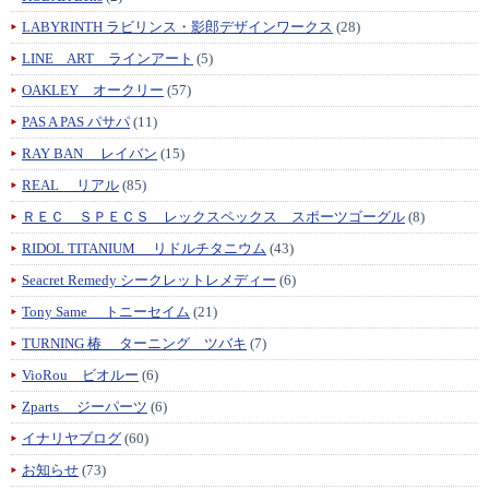
LABYRINTH ラビリンス・影郎デザインワークス
(28)
LINE ART ラインアート
(5)
OAKLEY オークリー
(57)
PAS A PAS パサパ
(11)
RAY BAN レイバン
(15)
REAL リアル
(85)
ＲＥＣ ＳＰＥＣＳ レックスペックス スポーツゴーグル
(8)
RIDOL TITANIUM リドルチタニウム
(43)
Seacret Remedy シークレットレメディー
(6)
Tony Same トニーセイム
(21)
TURNING 椿 ターニング ツバキ
(7)
VioRou ビオルー
(6)
Zparts ジーパーツ
(6)
イナリヤブログ
(60)
お知らせ
(73)