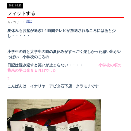
2011.08.15
フィットする
雑記
夏休みもお盆が過ぎ2４時間テレビが放送されるころにはあと少
し・・・・・
小学生の時と大学生の時の夏休みがすっごく楽しかった思い出がい
っぱい 小学校のころの
日記は読み返すと笑いが止まらない
・・・・
小学校の頃の
将来の夢は光ＧＥＮJIでした
?
こんばんは イナリヤ アピタ石下店 クラモチです