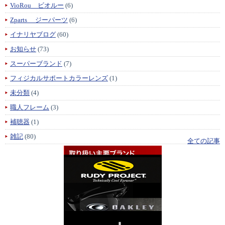
VioRou ビオルー
(6)
Zparts ジーパーツ
(6)
イナリヤブログ
(60)
お知らせ
(73)
スーパーブランド
(7)
フィジカルサポートカラーレンズ
(1)
未分類
(4)
職人フレーム
(3)
補聴器
(1)
雑記
(80)
全ての記事