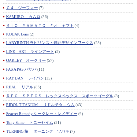
Ｇ４ ジーフォー
(7)
KAMURO カムロ
(36)
ＫＩＯ ＹＡＭＡＴＯ キオ ヤマト
(4)
KODAK Lens
(2)
LABYRINTH ラビリンス・影郎デザインワークス
(28)
LINE ART ラインアート
(5)
OAKLEY オークリー
(57)
PAS A PAS パサパ
(11)
RAY BAN レイバン
(15)
REAL リアル
(85)
ＲＥＣ ＳＰＥＣＳ レックスペックス スポーツゴーグル
(8)
RIDOL TITANIUM リドルチタニウム
(43)
Seacret Remedy シークレットレメディー
(6)
Tony Same トニーセイム
(21)
TURNING 椿 ターニング ツバキ
(7)