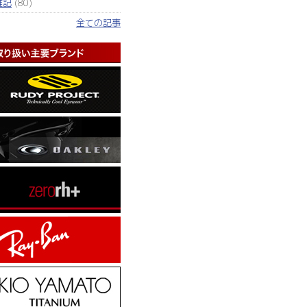
雑記
(80)
全ての記事