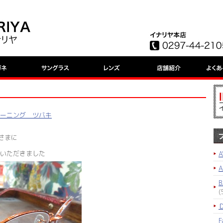
 ターニング ツバキ
さまに
いただきました
A
B
(
F