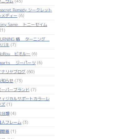
タニウム
(43)
eacret Remedy シークレット
レメディー
(6)
Tony Same トニーセイム
21)
TURNING 椿 ターニング
ツバキ
(7)
VioRou ビオルー
(6)
Zparts ジーパーツ
(6)
イナリヤブログ
(60)
お知らせ
(73)
スーパーブランド
(7)
フィジカルサポートカラーレ
ンズ
(1)
未分類
(4)
職人フレーム
(3)
補聴器
(1)