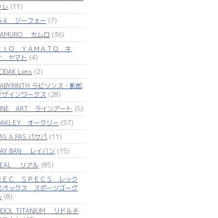
ッレ
(11)
Ｇ４ ジーフォー
(7)
KAMURO カムロ
(36)
ＫＩＯ ＹＡＭＡＴＯ キ
オ ヤマト
(4)
ODAK Lens
(2)
LABYRINTH ラビリンス・影郎
デザインワークス
(28)
LINE ART ラインアート
(5)
OAKLEY オークリー
(57)
AS A PAS パサパ
(11)
RAY BAN レイバン
(15)
REAL リアル
(85)
ＲＥＣ ＳＰＥＣＳ レック
スペックス スポーツゴーグ
ル
(8)
IDOL TITANIUM リドルチ