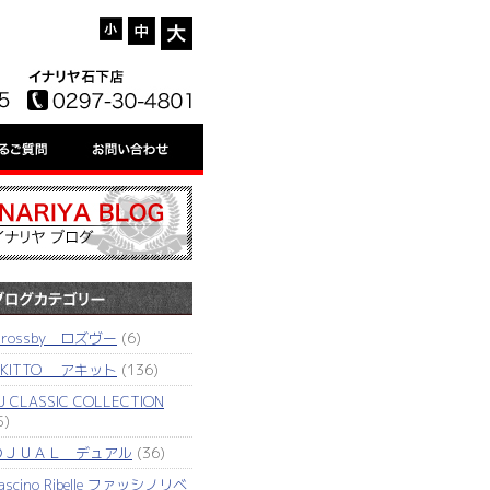
'rossby ロズヴー
(6)
AKITTO アキット
(136)
J CLASSIC COLLECTION
5)
ＤＪＵＡＬ デュアル
(36)
ascino Ribelle ファッシノリベ