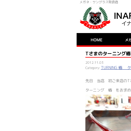
メガネ・サングラス取扱店
Tさまのターニング椿
2012.11.03
TURNING 椿
先日 当店 初ご来店のT
ターニング 椿 をお求め