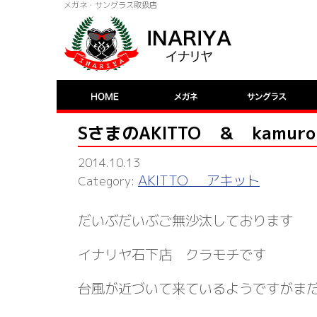
メガネ・サングラス取扱店
SさまのAKITTO ＆ kamuro
2014.10.13
AKITTO アキット
だいぶだいぶご無沙汰しております
イナリヤ石下店 クラモチです
台風が近づいて来ているようですがま