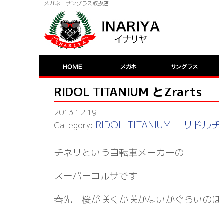
メガネ・サングラス取扱店
RIDOL TITANIUM とZrarts
2013.12.19
RIDOL TITANIUM リド
チネリという自転車メーカーの
スーパーコルサです
春先 桜が咲くか咲かないかぐらいの