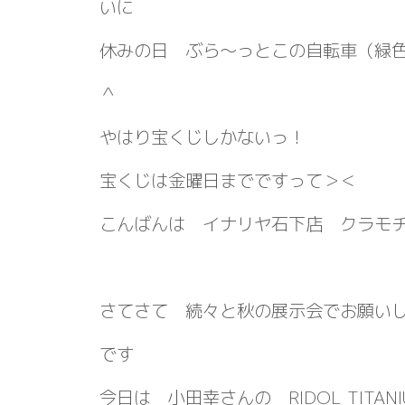
いに
休みの日 ぶら～っとこの自転車（緑
＾
やはり宝くじしかないっ！
宝くじは金曜日までですって＞＜
こんばんは イナリヤ石下店 クラモ
さてさて 続々と秋の展示会でお願い
です
今日は 小田幸さんの RIDOL TITANI