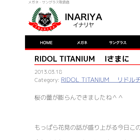
メガネ・サングラス取扱店
RIDOL TITANIUM Iさまに
2013.03.18
RIDOL TITANIUM リド
桜の蕾が膨らんできましたね＾＾
もっぱら花見の話が盛り上がる今日こ