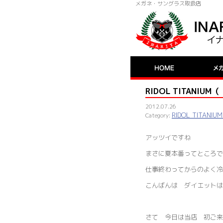
メガネ・サングラス取扱店
RIDOL TITANI
2012.07.26
RIDOL TITA
アッツイですね
まさに夏本番ってところで
仕事終わってからのよく冷
こんばんは ダイエットは
さて 今日は当店 初ご来