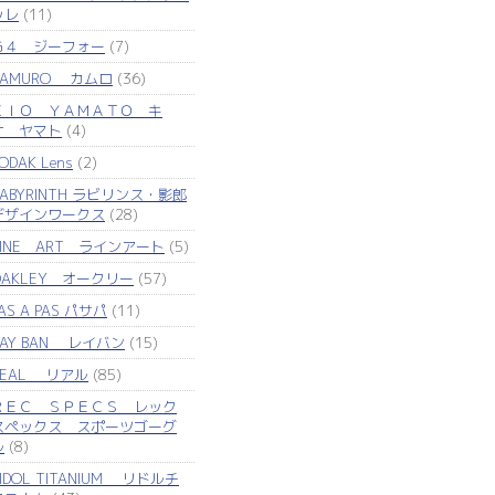
ッレ
(11)
Ｇ４ ジーフォー
(7)
KAMURO カムロ
(36)
ＫＩＯ ＹＡＭＡＴＯ キ
オ ヤマト
(4)
ODAK Lens
(2)
LABYRINTH ラビリンス・影郎
デザインワークス
(28)
LINE ART ラインアート
(5)
OAKLEY オークリー
(57)
AS A PAS パサパ
(11)
RAY BAN レイバン
(15)
REAL リアル
(85)
ＲＥＣ ＳＰＥＣＳ レック
スペックス スポーツゴーグ
ル
(8)
IDOL TITANIUM リドルチ