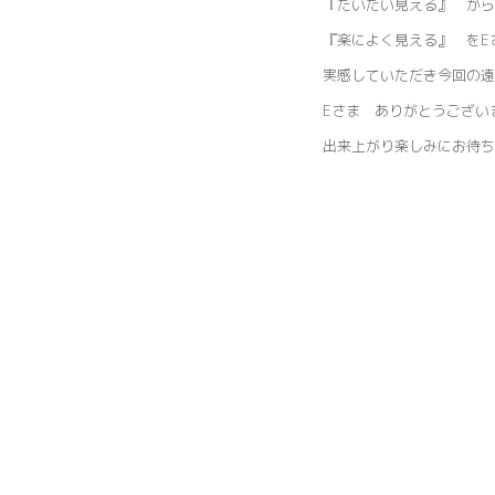
『だいたい見える』 から
『楽によく見える』 をE
実感していただき今回の遠
Eさま ありがとうござ
出来上がり楽しみにお待ち