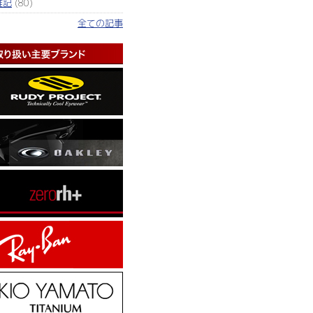
雑記
(80)
全ての記事