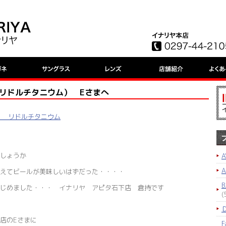
UM（ リドルチタニウム） Eさまへ
NIUM リドルチタニウム
しょうか
A
えてビールが美味しいはずだった・・・・
B
じめました・・・ イナリヤ アピタ石下店 倉持です
(
店のEさまに
F