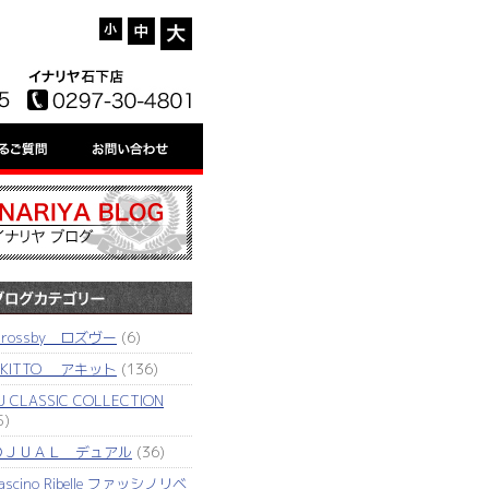
'rossby ロズヴー
(6)
AKITTO アキット
(136)
J CLASSIC COLLECTION
5)
ＤＪＵＡＬ デュアル
(36)
ascino Ribelle ファッシノリベ