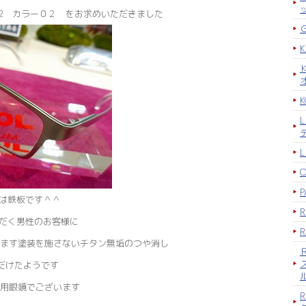
R-092 カラー０２ をお求めいただきました
K
P
ルは鉄板です＾＾
ただく男性のお客様に
ます塗装を施さないチタン無垢のつや消し
だけたようです
用眼鏡でございます
R