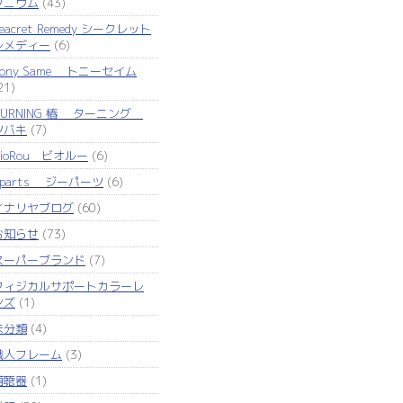
タニウム
(43)
eacret Remedy シークレット
レメディー
(6)
Tony Same トニーセイム
21)
TURNING 椿 ターニング
ツバキ
(7)
VioRou ビオルー
(6)
Zparts ジーパーツ
(6)
イナリヤブログ
(60)
お知らせ
(73)
スーパーブランド
(7)
フィジカルサポートカラーレ
ンズ
(1)
未分類
(4)
職人フレーム
(3)
補聴器
(1)