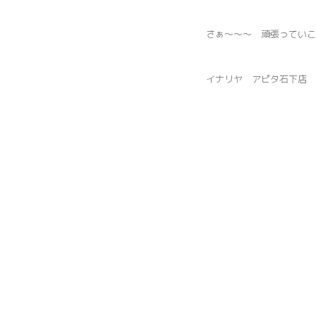
さぁ～～～ 頑張っていこ
イナリヤ アピタ石下店 