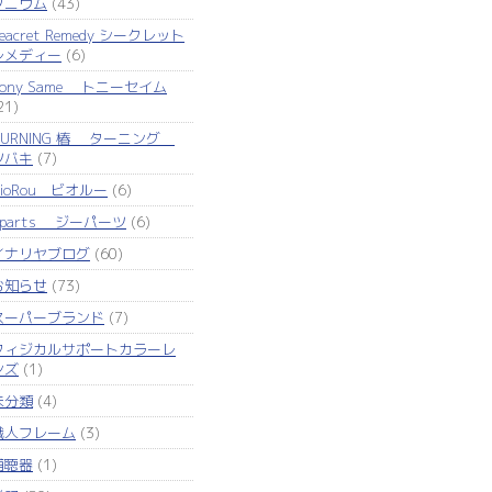
タニウム
(43)
eacret Remedy シークレット
レメディー
(6)
Tony Same トニーセイム
21)
TURNING 椿 ターニング
ツバキ
(7)
VioRou ビオルー
(6)
Zparts ジーパーツ
(6)
イナリヤブログ
(60)
お知らせ
(73)
スーパーブランド
(7)
フィジカルサポートカラーレ
ンズ
(1)
未分類
(4)
職人フレーム
(3)
補聴器
(1)