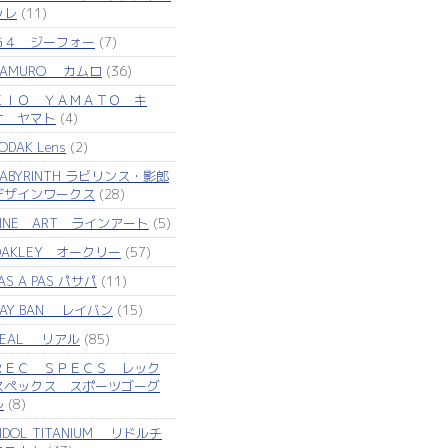
ッレ
(11)
Ｇ４ ジーフォー
(7)
KAMURO カムロ
(36)
ＫＩＯ ＹＡＭＡＴＯ キ
オ ヤマト
(4)
ODAK Lens
(2)
LABYRINTH ラビリンス・影郎
デザインワークス
(28)
LINE ART ラインアート
(5)
OAKLEY オークリー
(57)
AS A PAS パサパ
(11)
RAY BAN レイバン
(15)
REAL リアル
(85)
ＲＥＣ ＳＰＥＣＳ レック
スペックス スポーツゴーグ
ル
(8)
IDOL TITANIUM リドルチ