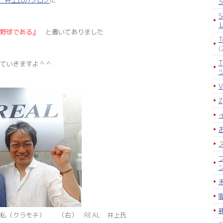
井上氏のブログ
に
S
野球である』
と書いてありました
(
ていきますよ＾＾
私（クラモチ） （右） REAL 井上氏