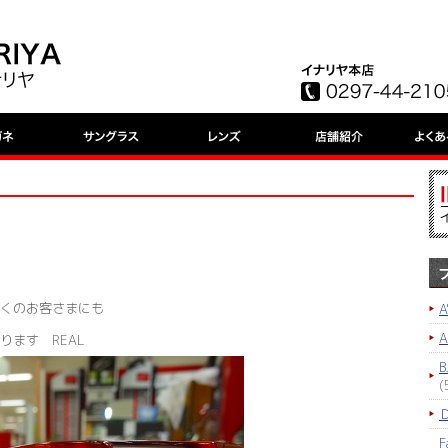
くのお客さまにも
A
ります REAL
B
(
F