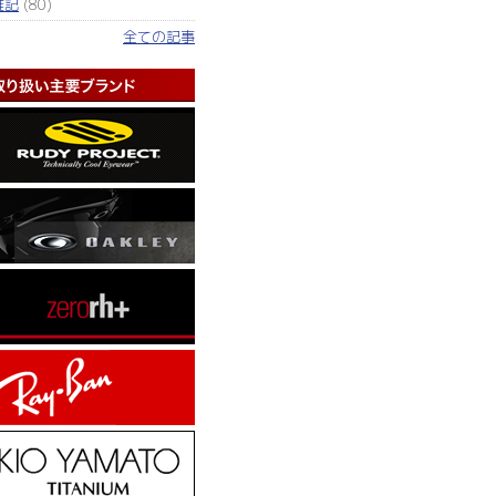
雑記
(80)
全ての記事