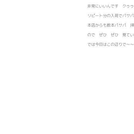
非常にいいんです クゥゥ
リピート分の入荷でパサパ
本店からも数本パサパ 拝
ので ぜひ ぜひ 見てい
では今日はこの辺りで～～