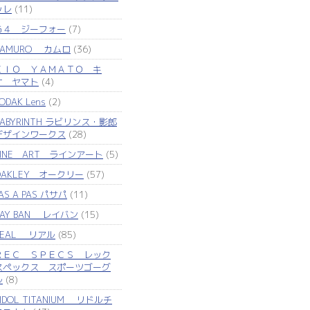
ッレ
(11)
Ｇ４ ジーフォー
(7)
KAMURO カムロ
(36)
ＫＩＯ ＹＡＭＡＴＯ キ
オ ヤマト
(4)
ODAK Lens
(2)
LABYRINTH ラビリンス・影郎
デザインワークス
(28)
LINE ART ラインアート
(5)
OAKLEY オークリー
(57)
AS A PAS パサパ
(11)
RAY BAN レイバン
(15)
REAL リアル
(85)
ＲＥＣ ＳＰＥＣＳ レック
スペックス スポーツゴーグ
ル
(8)
IDOL TITANIUM リドルチ