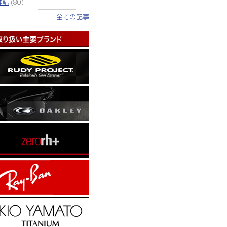
雑記
(80)
全ての記事