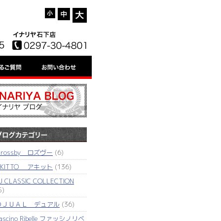
'rossby ロズヴー
(6)
AKITTO アキット
(136)
J CLASSIC COLLECTION
5)
ＤＪＵＡＬ デュアル
(36)
ascino Ribelle ファッシノリベ