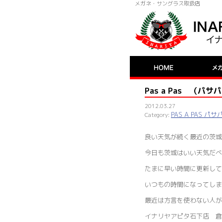
メガネ・サングラス取扱店
Pas a Pas （
2012.03.27
PAS A PAS パサ
良い天気が続く最近の茨城
今日も茨城はいい天気だべ
たまに早い時間に更新して
いつもの時間になってし
最近は方言を使わない人
イナリヤアピタ石下店 倉