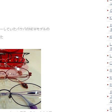
ーしていたパサパのNEWモデルの
K
た
P
R