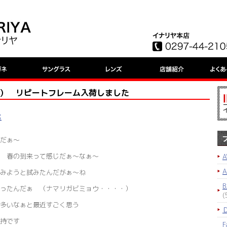
パサパ） リピートフレーム入荷しました
パ
だぁ～
 春の到来って感じだぁ～なぁ～
A
みようと試みたんだがぁ～ね
B
まったんだぁ （ナマリガビミョウ・・・・）
(
が多いなぁと最近すごく思う
持です
F