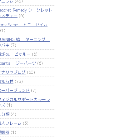
タニウム
(43)
eacret Remedy シークレット
レメディー
(6)
Tony Same トニーセイム
21)
TURNING 椿 ターニング
ツバキ
(7)
VioRou ビオルー
(6)
Zparts ジーパーツ
(6)
イナリヤブログ
(60)
お知らせ
(73)
スーパーブランド
(7)
フィジカルサポートカラーレ
ンズ
(1)
未分類
(4)
職人フレーム
(3)
補聴器
(1)