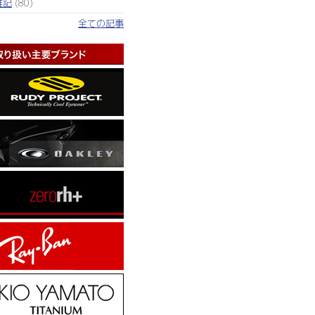
雑記
(80)
全ての記事