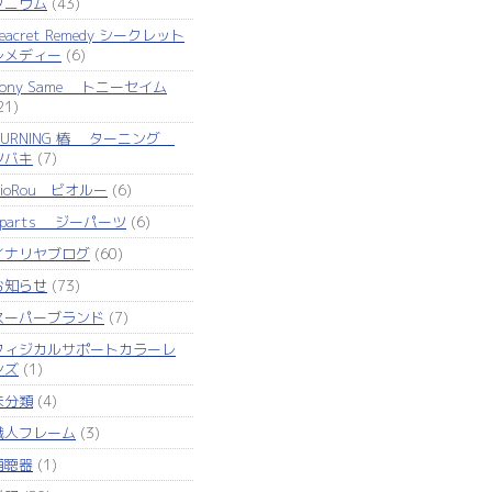
タニウム
(43)
eacret Remedy シークレット
レメディー
(6)
Tony Same トニーセイム
21)
TURNING 椿 ターニング
ツバキ
(7)
VioRou ビオルー
(6)
Zparts ジーパーツ
(6)
イナリヤブログ
(60)
お知らせ
(73)
スーパーブランド
(7)
フィジカルサポートカラーレ
ンズ
(1)
未分類
(4)
職人フレーム
(3)
補聴器
(1)