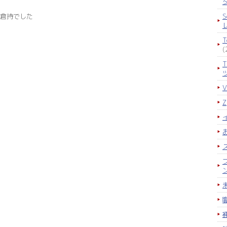
S
倉持でした
(