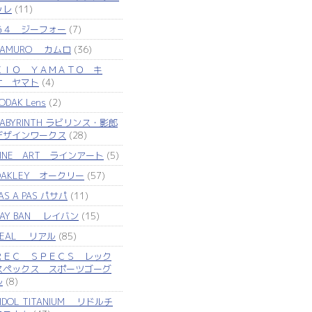
ッレ
(11)
Ｇ４ ジーフォー
(7)
KAMURO カムロ
(36)
ＫＩＯ ＹＡＭＡＴＯ キ
オ ヤマト
(4)
ODAK Lens
(2)
LABYRINTH ラビリンス・影郎
デザインワークス
(28)
LINE ART ラインアート
(5)
OAKLEY オークリー
(57)
AS A PAS パサパ
(11)
RAY BAN レイバン
(15)
REAL リアル
(85)
ＲＥＣ ＳＰＥＣＳ レック
スペックス スポーツゴーグ
ル
(8)
IDOL TITANIUM リドルチ