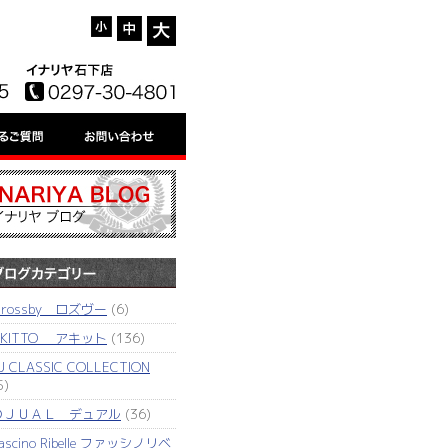
'rossby ロズヴー
(6)
AKITTO アキット
(136)
J CLASSIC COLLECTION
5)
ＤＪＵＡＬ デュアル
(36)
ascino Ribelle ファッシノリベ