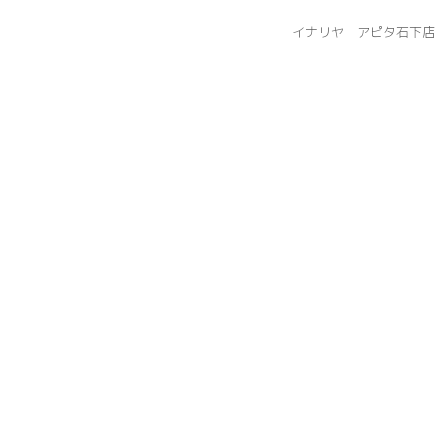
イナリヤ アピタ石下店 