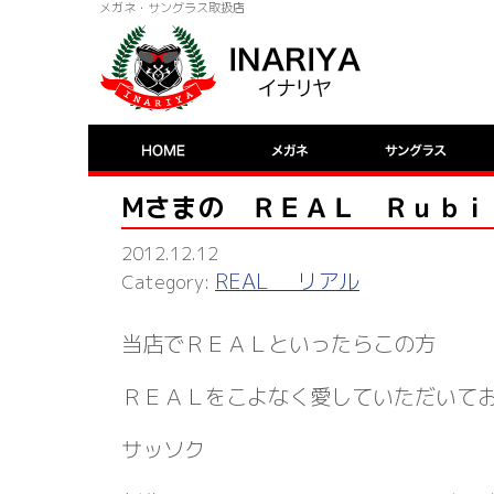
メガネ・サングラス取扱店
Mさまの ＲＥＡＬ Ｒｕｂｉ
2012.12.12
REAL リアル
当店でＲＥＡＬといったらこの方
ＲＥＡＬをこよなく愛していただいて
サッソク