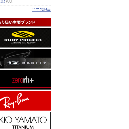
雑記
(80)
全ての記事