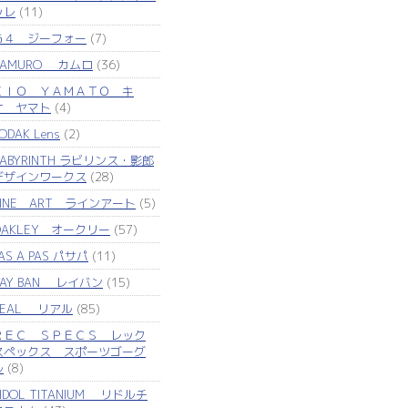
ッレ
(11)
Ｇ４ ジーフォー
(7)
KAMURO カムロ
(36)
ＫＩＯ ＹＡＭＡＴＯ キ
オ ヤマト
(4)
ODAK Lens
(2)
LABYRINTH ラビリンス・影郎
デザインワークス
(28)
LINE ART ラインアート
(5)
OAKLEY オークリー
(57)
AS A PAS パサパ
(11)
RAY BAN レイバン
(15)
REAL リアル
(85)
ＲＥＣ ＳＰＥＣＳ レック
スペックス スポーツゴーグ
ル
(8)
IDOL TITANIUM リドルチ