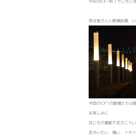
今年のIOFT終了でござい
夜は皆さんと眼鏡談義 い
今回のIOFTの眼鏡たち
お楽しみに
日ごろの運動不足がこうい
足がいたい 痛い イタ