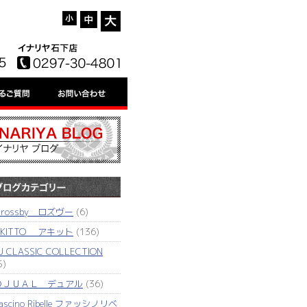
'rossby ロズヴー
(6)
AKITTO アキット
(136)
J CLASSIC COLLECTION
5)
ＤＪＵＡＬ デュアル
(36)
ascino Ribelle ファッシノリベ