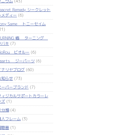
タニウム
(43)
eacret Remedy シークレット
レメディー
(6)
Tony Same トニーセイム
21)
TURNING 椿 ターニング
ツバキ
(7)
VioRou ビオルー
(6)
Zparts ジーパーツ
(6)
イナリヤブログ
(60)
お知らせ
(73)
スーパーブランド
(7)
フィジカルサポートカラーレ
ンズ
(1)
未分類
(4)
職人フレーム
(3)
補聴器
(1)