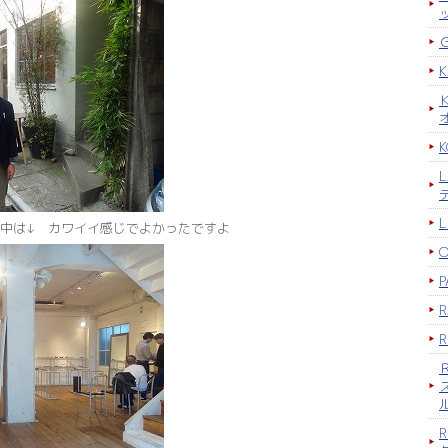
K
中は↓ カワイイ感じでよかったですよ
P
R