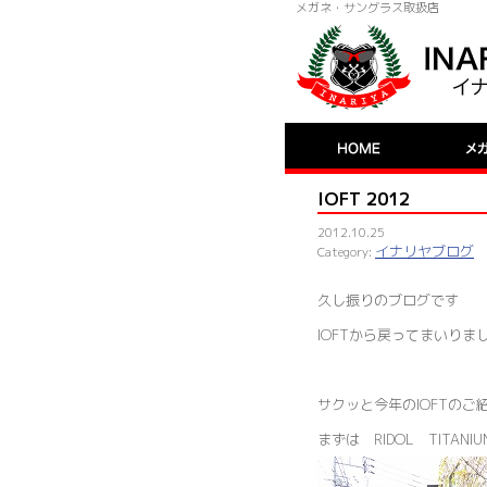
メガネ・サングラス取扱店
IOFT 2012
2012.10.25
イナリヤブログ
久し振りのブログです
IOFTから戻ってまいりま
サクッと今年のIOFTのご
まずは RIDOL TITAN