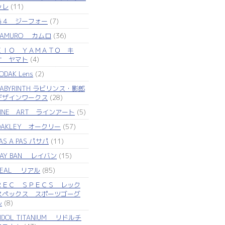
ッレ
(11)
Ｇ４ ジーフォー
(7)
KAMURO カムロ
(36)
ＫＩＯ ＹＡＭＡＴＯ キ
オ ヤマト
(4)
ODAK Lens
(2)
LABYRINTH ラビリンス・影郎
デザインワークス
(28)
LINE ART ラインアート
(5)
OAKLEY オークリー
(57)
AS A PAS パサパ
(11)
RAY BAN レイバン
(15)
REAL リアル
(85)
ＲＥＣ ＳＰＥＣＳ レック
スペックス スポーツゴーグ
ル
(8)
IDOL TITANIUM リドルチ