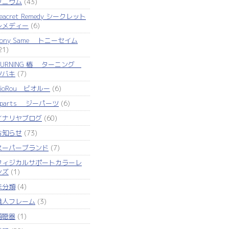
タニウム
(43)
eacret Remedy シークレット
レメディー
(6)
Tony Same トニーセイム
21)
TURNING 椿 ターニング
ツバキ
(7)
VioRou ビオルー
(6)
Zparts ジーパーツ
(6)
イナリヤブログ
(60)
お知らせ
(73)
スーパーブランド
(7)
フィジカルサポートカラーレ
ンズ
(1)
未分類
(4)
職人フレーム
(3)
補聴器
(1)