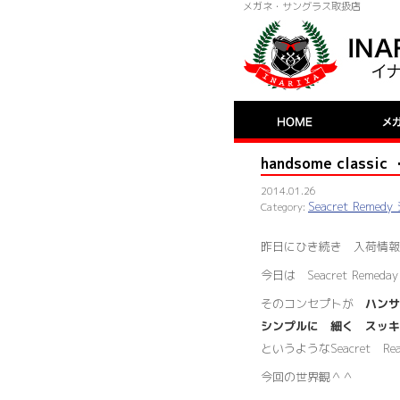
メガネ・サングラス取扱店
handsome clas
2014.01.26
Seacret Rem
昨日にひき続き 入荷情報
今日は Seacret Rem
そのコンセプトが
ハンサ
シンプルに 細く スッキ
というようなSeacret R
今回の世界観＾＾