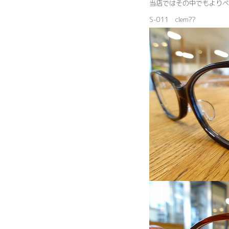
当店ではその中でもよりベ
S-011 clem??