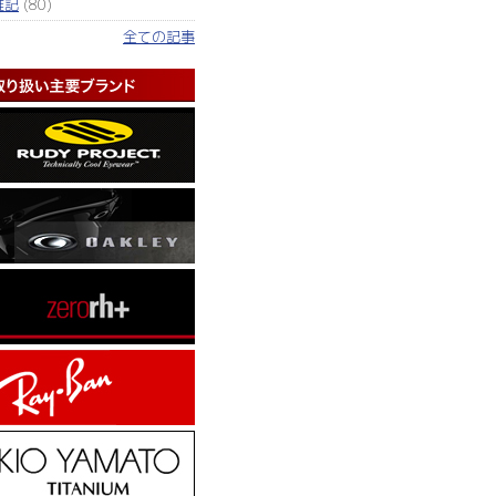
雑記
(80)
全ての記事