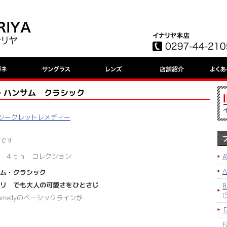
sic ・ハンサム クラシック
edy シークレットレメディー
です
eday ４ｔｈ コレクション
A
ム・クラシック
リ でも大人の可愛さをひとさじ
B
(
eamedyのベーシックラインが
F