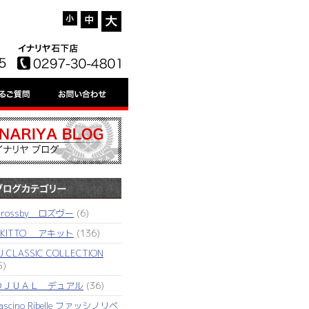
'rossby ロズヴー
(6)
AKITTO アキット
(136)
J CLASSIC COLLECTION
5)
ＤＪＵＡＬ デュアル
(36)
ascino Ribelle ファッシノリベ