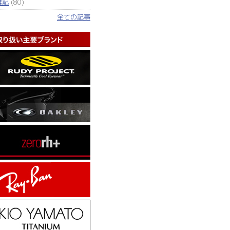
雑記
(80)
全ての記事