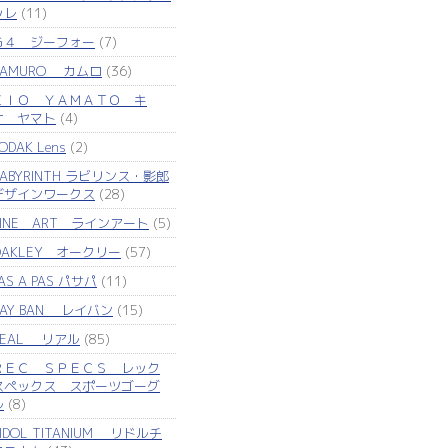
ッレ
(11)
Ｇ４ ジーフォー
(7)
KAMURO カムロ
(36)
ＫＩＯ ＹＡＭＡＴＯ キ
オ ヤマト
(4)
ODAK Lens
(2)
LABYRINTH ラビリンス・影郎
デザインワークス
(28)
LINE ART ラインアート
(5)
OAKLEY オークリー
(57)
AS A PAS パサパ
(11)
RAY BAN レイバン
(15)
REAL リアル
(85)
ＲＥＣ ＳＰＥＣＳ レック
スペックス スポーツゴーグ
ル
(8)
IDOL TITANIUM リドルチ