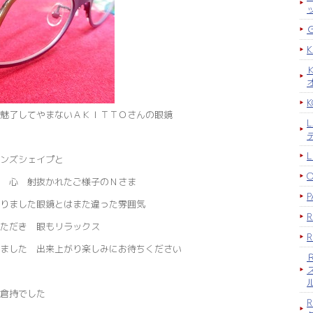
K
魅了してやまないＡＫＩＴＴＯさんの眼鏡
ンズシェイプと
 心 射抜かれたご様子のＮさま
P
りました眼鏡とはまた違った雰囲気
ただき 眼もリラックス
ました 出来上がり楽しみにお待ちください
倉持でした
R