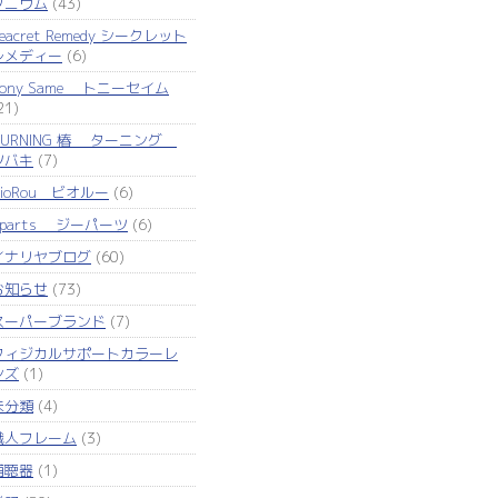
タニウム
(43)
eacret Remedy シークレット
レメディー
(6)
Tony Same トニーセイム
21)
TURNING 椿 ターニング
ツバキ
(7)
VioRou ビオルー
(6)
Zparts ジーパーツ
(6)
イナリヤブログ
(60)
お知らせ
(73)
スーパーブランド
(7)
フィジカルサポートカラーレ
ンズ
(1)
未分類
(4)
職人フレーム
(3)
補聴器
(1)