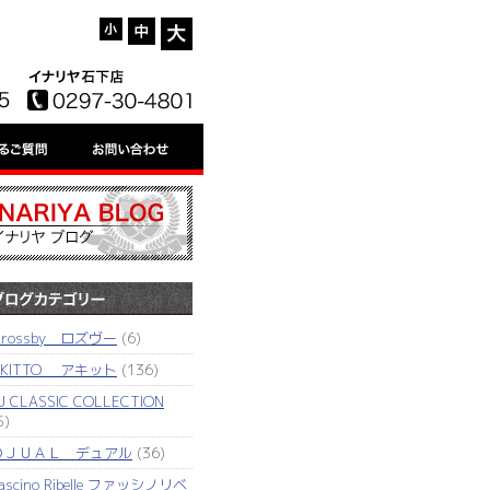
'rossby ロズヴー
(6)
AKITTO アキット
(136)
J CLASSIC COLLECTION
5)
ＤＪＵＡＬ デュアル
(36)
ascino Ribelle ファッシノリベ