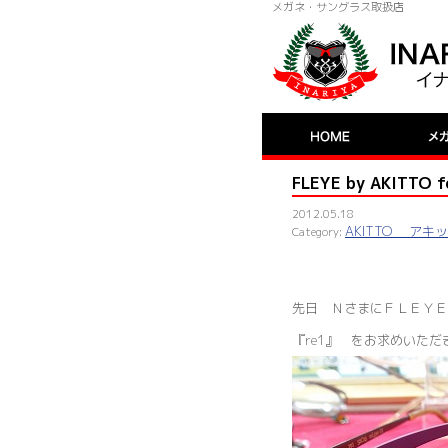
メガネ・サングラス取扱店
FLEYE by AKITT
2012.05.18
AKITTO アキ
先日 ＮさまにＦＬＥＹＥ 
『re1』 をお求めいただ