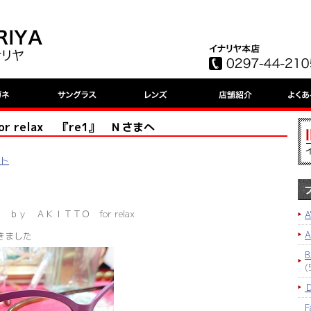
O for relax 『re1』 Ｎさまへ
ット
ｂｙ ＡＫＩＴＴＯ for relax
A
きました
B
(
F