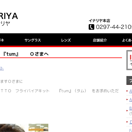
TTO 『tum』 Ｏさまへ
ット
ますＯさまに
ＴＴＯ フライバイアキット 『tum』（タム） をお求めいただ
A
B
(
F