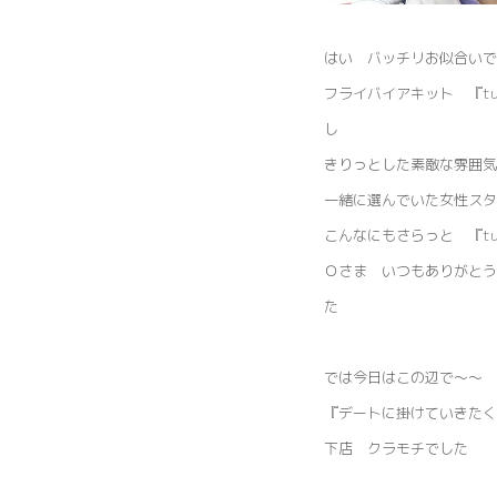
はい バッチリお似合いで
フライバイアキット 『t
し
きりっとした素敵な雰囲
一緒に選んでいた女性スタ
こんなにもさらっと 『t
Ｏさま いつもありがとう
た
では今日はこの辺で～～
『デートに掛けていきたく
下店 クラモチでした