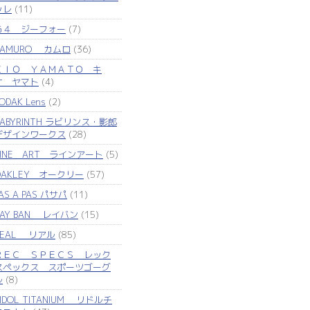
ッレ
(11)
Ｇ４ ジーフォー
(7)
KAMURO カムロ
(36)
ＫＩＯ ＹＡＭＡＴＯ キ
オ ヤマト
(4)
ODAK Lens
(2)
LABYRINTH ラビリンス・影郎
デザインワークス
(28)
LINE ART ラインアート
(5)
OAKLEY オークリー
(57)
AS A PAS パサパ
(11)
RAY BAN レイバン
(15)
REAL リアル
(85)
ＲＥＣ ＳＰＥＣＳ レック
スペックス スポーツゴーグ
ル
(8)
IDOL TITANIUM リドルチ