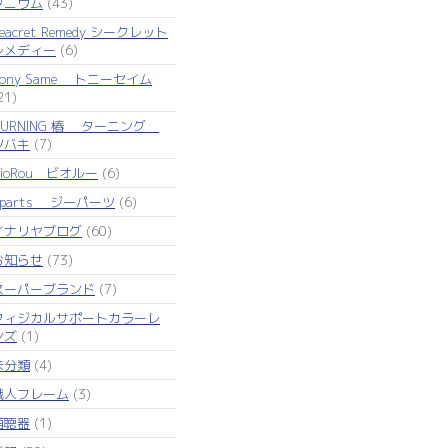
タニウム
(43)
eacret Remedy シークレット
レメディー
(6)
Tony Same トニーセイム
21)
TURNING 椿 ターニング
ツバキ
(7)
VioRou ビオルー
(6)
Zparts ジーパーツ
(6)
イナリヤブログ
(60)
お知らせ
(73)
スーパーブランド
(7)
フィジカルサポートカラーレ
ンズ
(1)
未分類
(4)
職人フレーム
(3)
補聴器
(1)