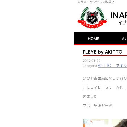
メガネ・サングラス取扱店
FLEYE by AKI
2012.01.22
AKITTO アキ
いつもお世話になっており
ＦＬＥＹＥ ｂｙ ＡＫＩ
きました
では 早速どーぞ