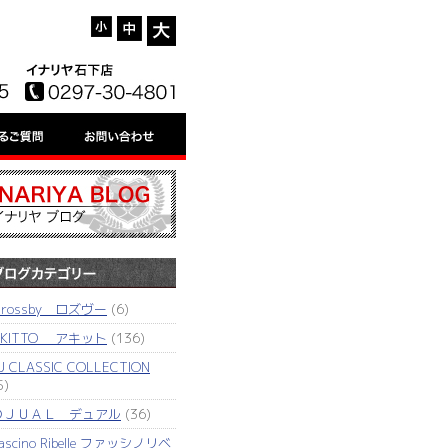
'rossby ロズヴー
(6)
AKITTO アキット
(136)
J CLASSIC COLLECTION
5)
ＤＪＵＡＬ デュアル
(36)
ascino Ribelle ファッシノリベ