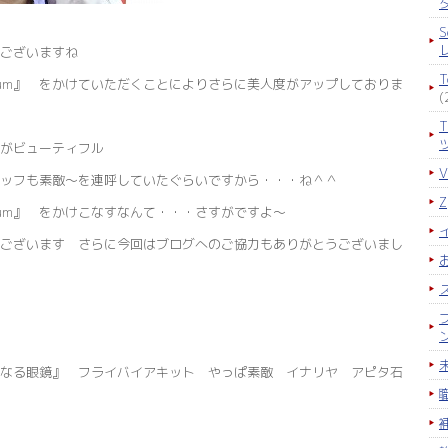
S
ございますね
um』 をかけていただくことによりさらに美人度がアップしておりま
(
気がビューティフル
ッフも素敵～を連呼していたぐらいですから・・・ね＾＾
um』 をかけこなすなんて・・・さすがですよ～
ございます さらに今回はブログへのご協力もありがとうございまし
なる眼鏡』 フライバイアキット やっぱ素敵 イナリヤ アピタ石