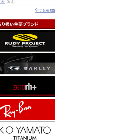
雑記
(80)
全ての記事