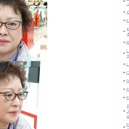
K
P
R