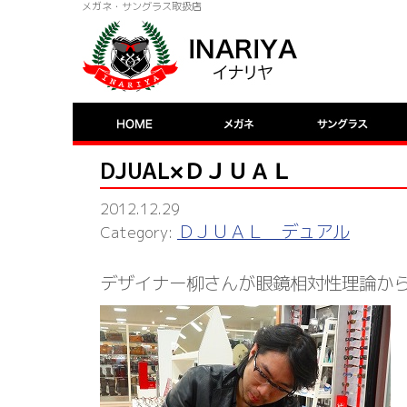
メガネ・サングラス取扱店
DJUAL×ＤＪＵＡＬ
2012.12.29
ＤＪＵＡＬ デュアル
デザイナー柳さんが眼鏡相対性理論か