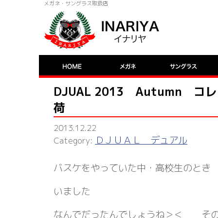
メガネ・サングラス取扱店
DJUAL 2013 Autumn コ
荷
2013.12.22
ＤＪＵＡＬ デュアル
バスケをやっていた中・高校生のとき
いました
なんでだったんでしょうね＞＜ そ