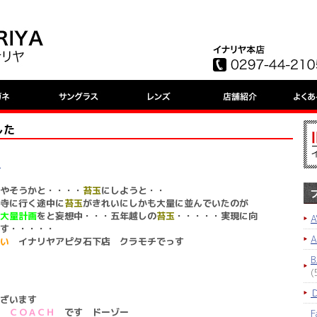
した
ド
やそうかと・・・・
苔玉
にしようと・・
寺に行く途中に
苔玉
がきれいにしかも大量に並んでいたのが
大量計画
をと妄想中・・・五年越しの
苔玉
・・・・・実現に向
A
す・・・・・
たい
イナリヤアピタ石下店 クラモチでっす
B
(
ございます
な
ＣＯＡＣＨ
です ドーゾー
F