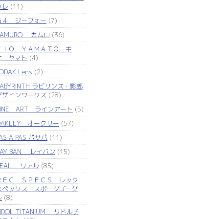
ッレ
(11)
Ｇ４ ジーフォー
(7)
KAMURO カムロ
(36)
ＫＩＯ ＹＡＭＡＴＯ キ
オ ヤマト
(4)
ODAK Lens
(2)
LABYRINTH ラビリンス・影郎
デザインワークス
(28)
LINE ART ラインアート
(5)
OAKLEY オークリー
(57)
AS A PAS パサパ
(11)
RAY BAN レイバン
(15)
REAL リアル
(85)
ＲＥＣ ＳＰＥＣＳ レック
スペックス スポーツゴーグ
ル
(8)
IDOL TITANIUM リドルチ