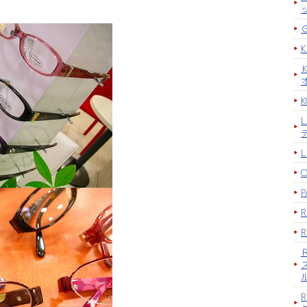
K
P
R