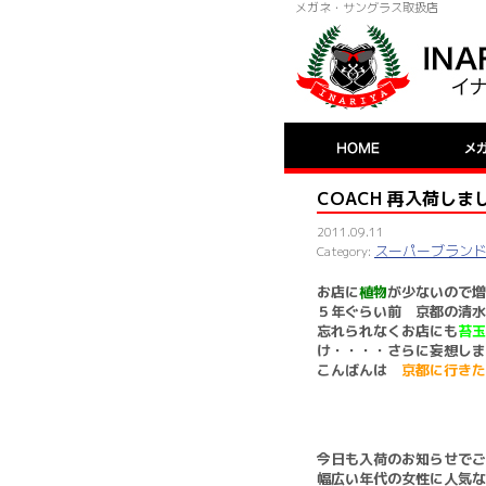
メガネ・サングラス取扱店
COACH 再入荷しま
2011.09.11
スーパーブラン
お店に
植物
が少ないので増
５年ぐらい前 京都の清水
忘れられなくお店にも
苔玉
け・・・・さらに妄想しま
こんばんは
京都に行き
今日も入荷のお知らせで
幅広い年代の女性に人気