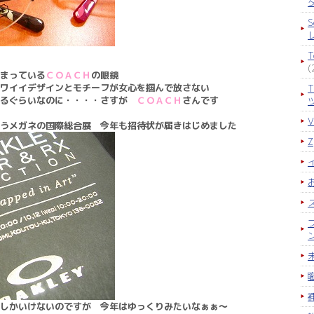
S
(
まっている
ＣＯＡＣＨ
の眼鏡
ワイイデザインとモチーフが女心を掴んで放さない
れるぐらいなのに・・・・さすが
ＣＯＡＣＨ
さんです
うメガネの国際総合展 今年も招待状が届きはじめました
しかいけないのですが 今年はゆっくりみたいなぁぁ～