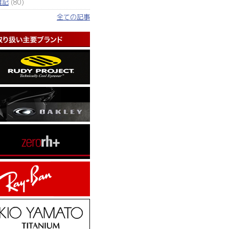
雑記
(80)
全ての記事