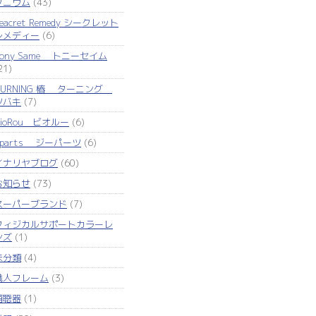
タニウム
(43)
eacret Remedy シークレット
レメディー
(6)
Tony Same トニーセイム
21)
TURNING 椿 ターニング
ツバキ
(7)
VioRou ビオルー
(6)
Zparts ジーパーツ
(6)
イナリヤブログ
(60)
お知らせ
(73)
スーパーブランド
(7)
フィジカルサポートカラーレ
ンズ
(1)
未分類
(4)
職人フレーム
(3)
補聴器
(1)