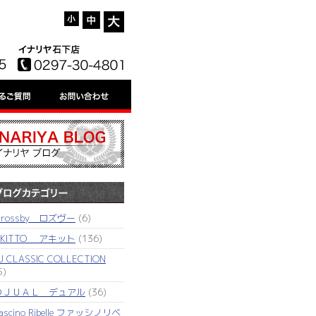
'rossby ロズヴー
(6)
AKITTO アキット
(136)
J CLASSIC COLLECTION
5)
ＤＪＵＡＬ デュアル
(36)
ascino Ribelle ファッシノリベ