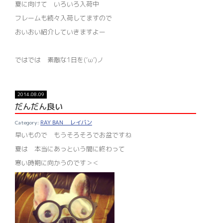
夏に向けて いろいろ入荷中
フレームも続々入荷してますので
おいおい紹介していきますよー
ではでは 素敵な1日を(‘ω’)ノ
2014.08.09
だんだん良い
RAY BAN レイバン
早いもので もうそろそろでお盆ですね
夏は 本当にあっという間に終わって
寒い時期に向かうのです＞＜