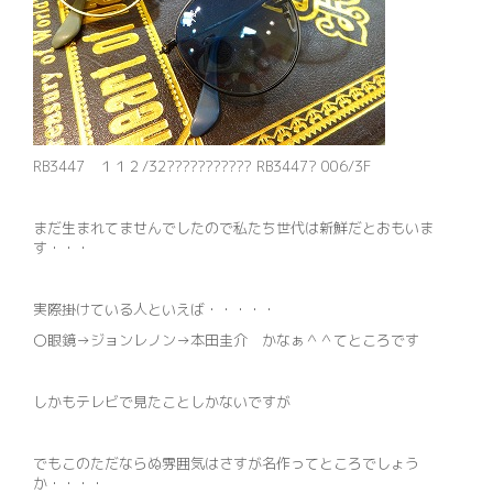
RB3447 １１２/32??????????? RB3447? 006/3F
まだ生まれてませんでしたので私たち世代は新鮮だとおもいま
す・・・
実際掛けている人といえば・・・・・
〇眼鏡→ジョンレノン→本田圭介 かなぁ＾＾てところです
しかもテレビで見たことしかないですが
でもこのただならぬ雰囲気はさすが名作ってところでしょう
か・・・・