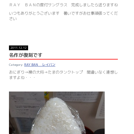
ＲＡＹ ＢＡＮの度付サングラス 完成しましたら送りますね
いつもありがとうございます 暑いですがお仕事頑張ってくだ
さい
2011.12.12
名作が復刻です
RAY BAN レイバン
おにぎり→裸の大将→たまのタンクトップ 間違いなく連想し
ますよね・・・