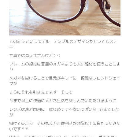
このame というモデル テンプルのデザインがとってもステ
キ
写真では見えませんけど＞＜
フレームの線材は普通のメガネよりも太い線材を使うことによ
り
メガネを掛けることで目元がキレイに 綺麗なフロントシェイ
プが
さらにそれを引き立てます そして
今まで以上に快適にメガネ生活を楽しんでいただけるように
レンズは遠近両用に はじめてで不安いっぱいなHさまでした
が
掛けてみたら その見え方と便利さが想像以上に良かったみた
いです＾＾