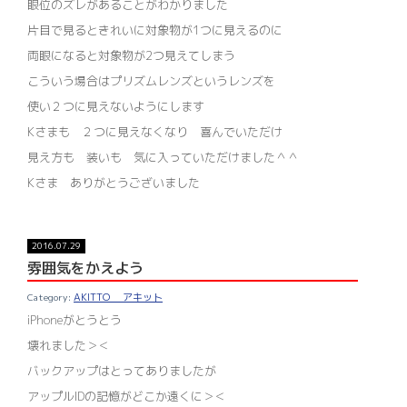
眼位のズレがあることがわかりました
片目で見るときれいに対象物が1つに見えるのに
両眼になると対象物が2つ見えてしまう
こういう場合はプリズムレンズというレンズを
使い２つに見えないようにします
Kさまも ２つに見えなくなり 喜んでいただけ
見え方も 装いも 気に入っていただけました＾＾
Kさま ありがとうございました
2016.07.29
雰囲気をかえよう
AKITTO アキット
iPhoneがとうとう
壊れました＞＜
バックアップはとってありましたが
アップルIDの記憶がどこか遠くに＞＜