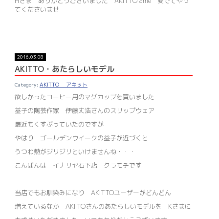
Hさま ありがとうございました AKITTO ame 愛でてやっ
てくださいませ
2016.03.08
AKITTO・あたらしいモデル
AKITTO アキット
欲しかったコーヒー用のマグカップを買いました
益子の陶芸作家 伊藤丈浩さんのスリップウェア
最近もくすぶっていたのですが
やはり ゴールデンウイークの益子が近づくと
うつわ熱がジリジリといけませんね・・・
こんばんは イナリヤ石下店 クラモチです
当店でもお馴染みになり AKITTOユーザーがどんどん
増えているなか AKIITOさんのあたらしいモデルを Kさまに