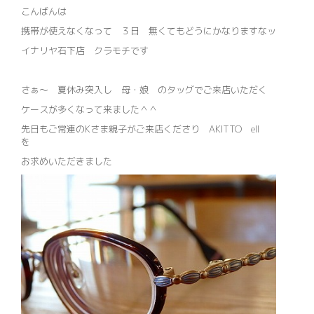
こんばんは
携帯が使えなくなって ３日 無くてもどうにかなりますなッ
イナリヤ石下店 クラモチです
さぁ～ 夏休み突入し 母・娘 のタッグでご来店いただく
ケースが多くなって来ました＾＾
先日もご常連のKさま親子がご来店くださり AKITTO ell
を
お求めいただきました