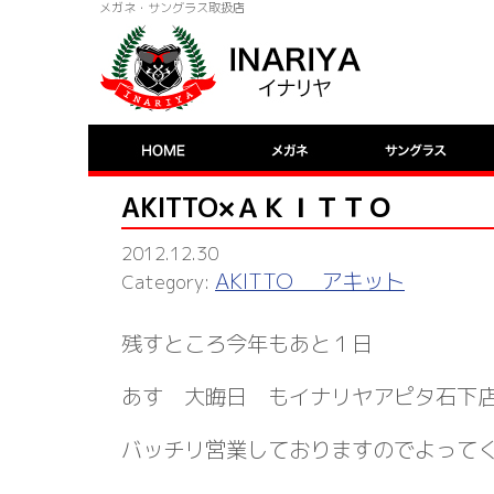
メガネ・サングラス取扱店
AKITTO×ＡＫＩＴＴＯ
2012.12.30
AKITTO アキット
残すところ今年もあと１日
あす 大晦日 もイナリヤアピタ石下
バッチリ営業しておりますのでよって