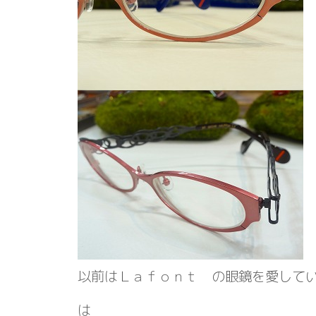
以前はＬａｆｏｎｔ の眼鏡を愛して
は