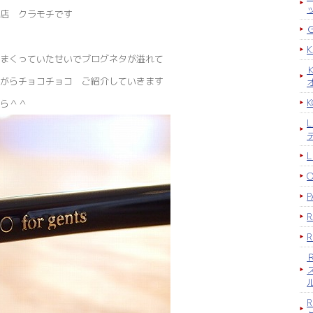
店 クラモチです
まくっていたせいでブログネタが溢れて
がらチョコチョコ ご紹介していきます
K
ら＾＾
P
R