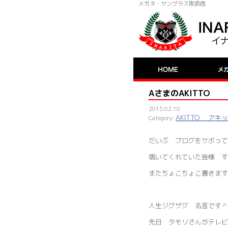
メガネ・サングラス取扱店
AさまのAKITTO
2015.02.10
AKITTO アキ
だいぶ ブログをサボって
覗いてくれていた皆様 す
またちょこちょこ書きます
人生ジグザグ 名言です
先日 タモリさんがテレ