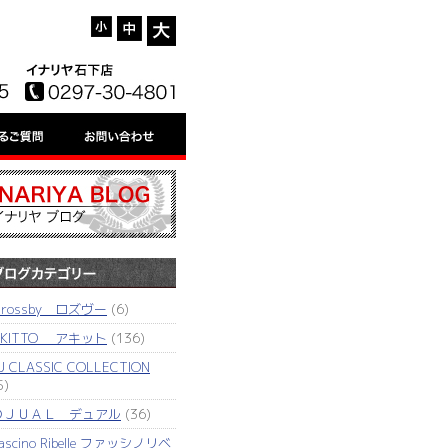
'rossby ロズヴー
(6)
AKITTO アキット
(136)
J CLASSIC COLLECTION
5)
ＤＪＵＡＬ デュアル
(36)
ascino Ribelle ファッシノリベ