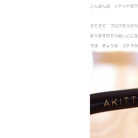
こんばんは イナリヤ石下
さてさて ブログもサボり
おりますので小出しにしな
では きょうは コチラか