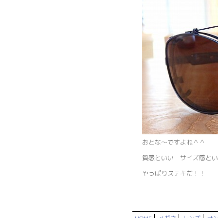
おとな～ですよね＾＾
質感といい サイズ感とい
やっぱりステキだ！