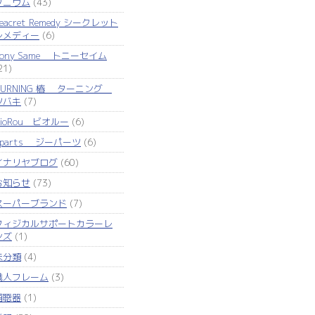
タニウム
(43)
eacret Remedy シークレット
レメディー
(6)
Tony Same トニーセイム
21)
TURNING 椿 ターニング
ツバキ
(7)
VioRou ビオルー
(6)
Zparts ジーパーツ
(6)
イナリヤブログ
(60)
お知らせ
(73)
スーパーブランド
(7)
フィジカルサポートカラーレ
ンズ
(1)
未分類
(4)
職人フレーム
(3)
補聴器
(1)