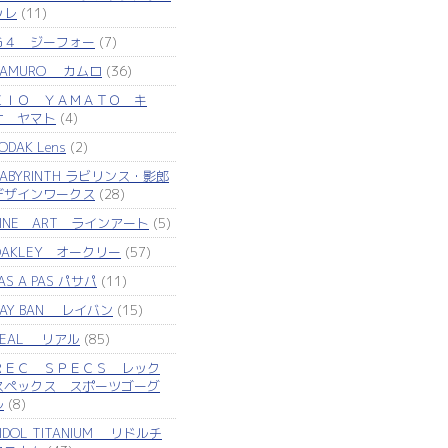
ッレ
(11)
Ｇ４ ジーフォー
(7)
KAMURO カムロ
(36)
ＫＩＯ ＹＡＭＡＴＯ キ
オ ヤマト
(4)
ODAK Lens
(2)
LABYRINTH ラビリンス・影郎
デザインワークス
(28)
LINE ART ラインアート
(5)
OAKLEY オークリー
(57)
AS A PAS パサパ
(11)
RAY BAN レイバン
(15)
REAL リアル
(85)
ＲＥＣ ＳＰＥＣＳ レック
スペックス スポーツゴーグ
ル
(8)
IDOL TITANIUM リドルチ