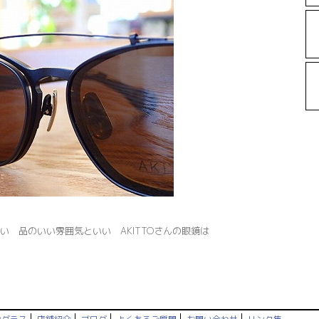
い 品のいい雰囲気といい AKITTOさんの眼鏡は
！