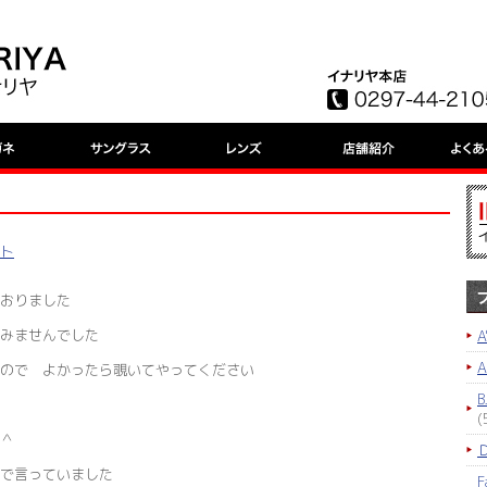
ット
おりました
みませんでした
A
ので よかったら覗いてやってください
B
(
＾＾
ビで言っていました
F