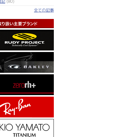
雑記
(80)
全ての記事