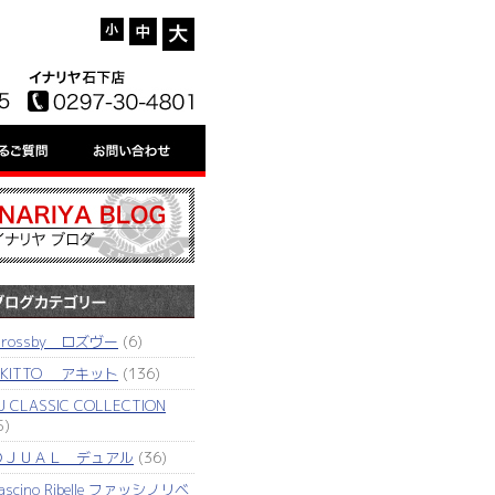
'rossby ロズヴー
(6)
AKITTO アキット
(136)
J CLASSIC COLLECTION
5)
ＤＪＵＡＬ デュアル
(36)
ascino Ribelle ファッシノリベ