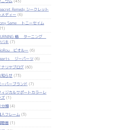
タニウム
(43)
eacret Remedy シークレット
レメディー
(6)
Tony Same トニーセイム
21)
TURNING 椿 ターニング
ツバキ
(7)
VioRou ビオルー
(6)
Zparts ジーパーツ
(6)
イナリヤブログ
(60)
お知らせ
(73)
スーパーブランド
(7)
フィジカルサポートカラーレ
ンズ
(1)
未分類
(4)
職人フレーム
(3)
補聴器
(1)