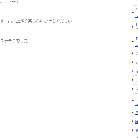
えたリマークＴＦ
S
ます 出来上がり楽しみにお待ちください
(
クラモチでした