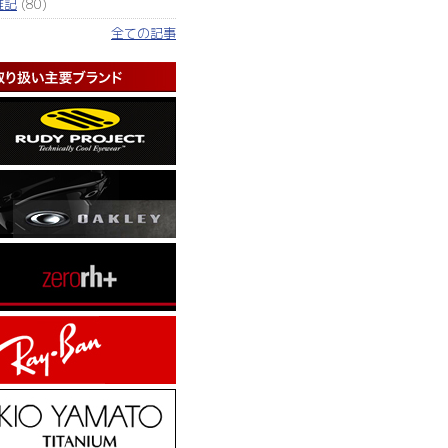
雑記
(80)
全ての記事