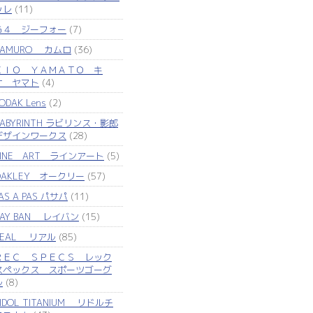
ッレ
(11)
Ｇ４ ジーフォー
(7)
KAMURO カムロ
(36)
ＫＩＯ ＹＡＭＡＴＯ キ
オ ヤマト
(4)
ODAK Lens
(2)
LABYRINTH ラビリンス・影郎
デザインワークス
(28)
LINE ART ラインアート
(5)
OAKLEY オークリー
(57)
AS A PAS パサパ
(11)
RAY BAN レイバン
(15)
REAL リアル
(85)
ＲＥＣ ＳＰＥＣＳ レック
スペックス スポーツゴーグ
ル
(8)
IDOL TITANIUM リドルチ