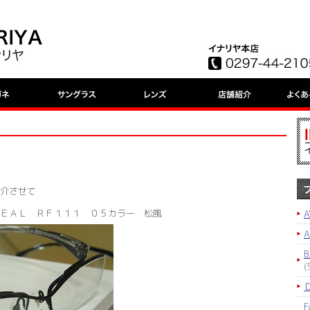
介させて
ＥＡＬ ＲＦ１１１ ０５カラー 松風
A
B
(
F