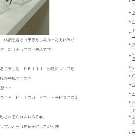
 体調を崩され予想もしなかったお休みが
K
ました（治ってのご来店です）
おりました ＲＦ１１１ 松風にレンズを
風が完成ですので
P
早速＾＾
クＴＦ ビーナスガードコートラピスに決定
称されるＣＨＡＮＧＥⅡに
ンプルとそれを現実にした職人技
R