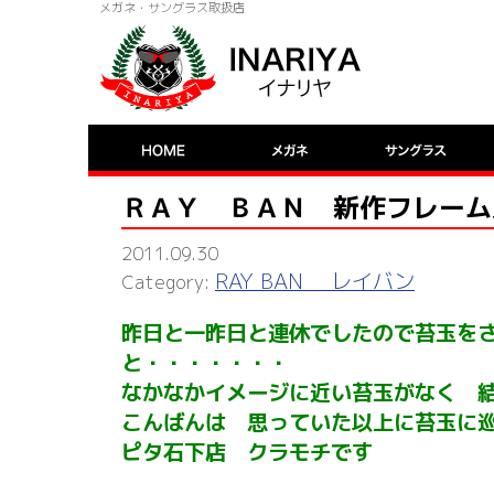
メガネ・サングラス取扱店
ＲＡＹ ＢＡＮ 新作フレーム
2011.09.30
RAY BAN レイバン
昨日と一昨日と連休でしたので苔玉を
と・・・・・・・
なかなかイメージに近い苔玉がなく 
こんばんは 思っていた以上に苔玉に
ピタ石下店 クラモチです