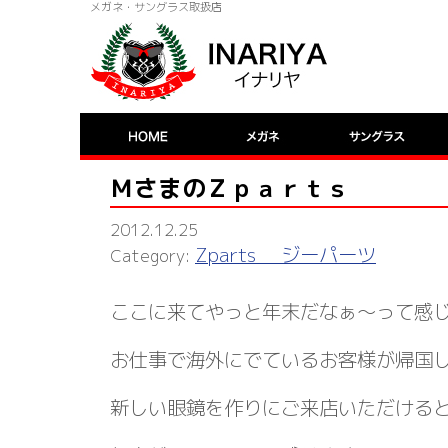
メガネ・サングラス取扱店
ＭさまのＺｐａｒｔｓ
2012.12.25
Zparts ジーパーツ
ここに来てやっと年末だなぁ～って感
お仕事で海外にでているお客様が帰国
新しい眼鏡を作りにご来店いただける