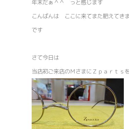
年末だぁ＾＾ っと感じます
こんばんは ここに来てまた肥えてき
です
さて今日は
当店初ご来店のＭさまにＺｐａｒｔｓ