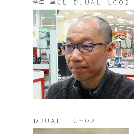
今年 早くも ＤＪＵＡＬ ＬＣ０２
ＤＪＵＡＬ ＬＣ－０２