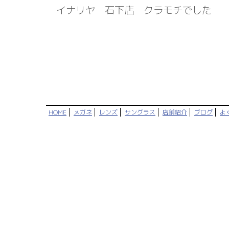
イナリヤ 石下店 クラモチでした
HOME
メガネ
レンズ
サングラス
店舗紹介
ブログ
よ