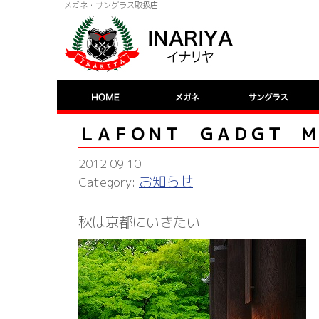
メガネ・サングラス取扱店
ＬＡＦＯＮＴ ＧＡＤＧＴ Ｍ
2012.09.10
お知らせ
秋は京都にいきたい