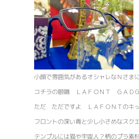
小顔で雰囲気があるオシャレなＮさま
コチラの眼鏡 ＬＡＦＯＮＴ ＧＡＤ
ただ ただですよ ＬＡＦＯＮＴのキ
フロントの深い青と少し小さめなスク
テンプルには猫や宇宙人？柄のプラ素