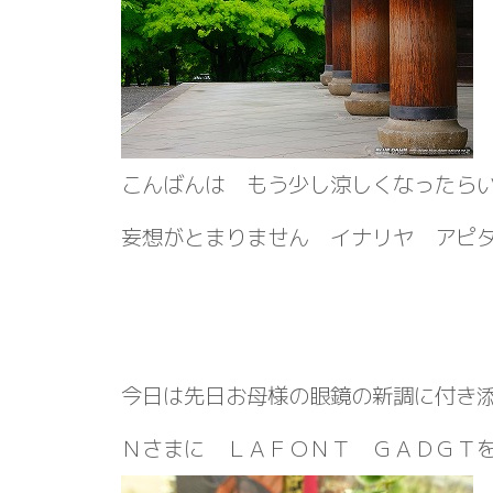
こんばんは もう少し涼しくなったら
妄想がとまりません イナリヤ アピ
今日は先日お母様の眼鏡の新調に付き
Ｎさまに ＬＡＦＯＮＴ ＧＡＤＧＴ