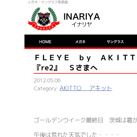
メガネ・サングラス取扱店
ＦＬＥＹＥ ｂｙ ＡＫＩＴＴＯ f
『re2』 Ｓさまへ
2012.05.06
AKITTO アキット
ゴールデンウイーク最終日 茨城は雹
午後は荒れた天気でした・・・・