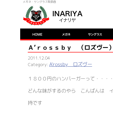
メガネ・サングラス取扱店
Ａ’ｒｏｓｓｂｙ （ロズヴー
2011.12.04
A'rossby ロズヴー
１８００円のハンバーガーって・・・
どんな味がするのやら こんばんは 
持です