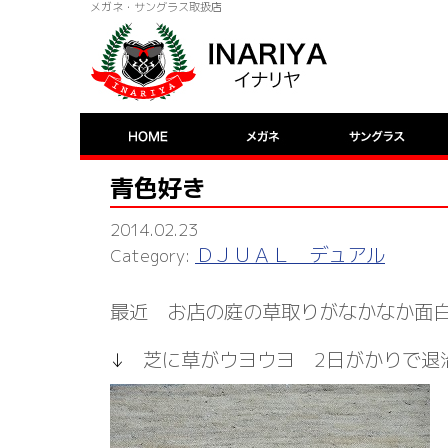
メガネ・サングラス取扱店
青色好き
2014.02.23
ＤＪＵＡＬ デュアル
最近 お店の庭の草取りがなかなか面
↓
芝に草がウヨウヨ 2日がかりで退