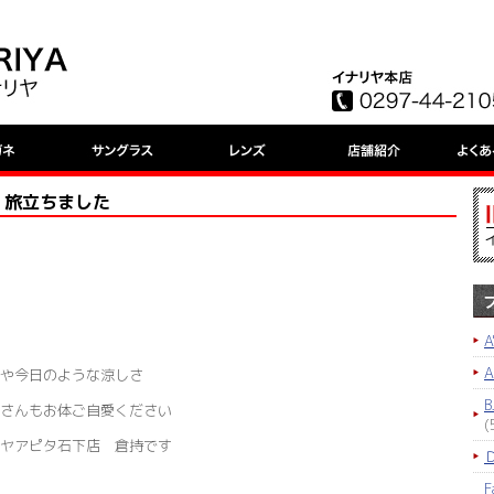
 旅立ちました
A
や今日のような涼しさ
B
さんもお体ご自愛ください
(
ヤアピタ石下店 倉持です
F