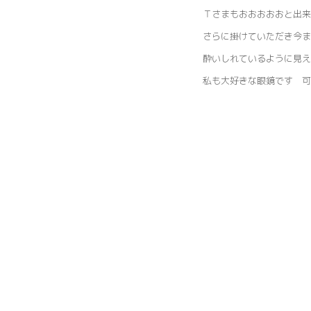
Ｔさまもおおおおおと出来
さらに掛けていただき今ま
酔いしれているように見
私も大好きな眼鏡です 可