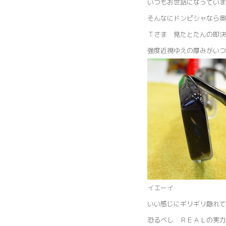
いつもお世話になっていま
そんなにドンピシャなら奥
Ｔさま 見たとたんの即決
強度近視ゆえの厚みがいつ
イエーイ
いい感じにギリギリ隠れて
恐るべし ＲＥＡＬの実