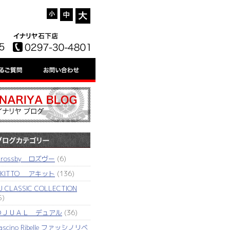
'rossby ロズヴー
(6)
AKITTO アキット
(136)
J CLASSIC COLLECTION
5)
ＤＪＵＡＬ デュアル
(36)
ascino Ribelle ファッシノリベ