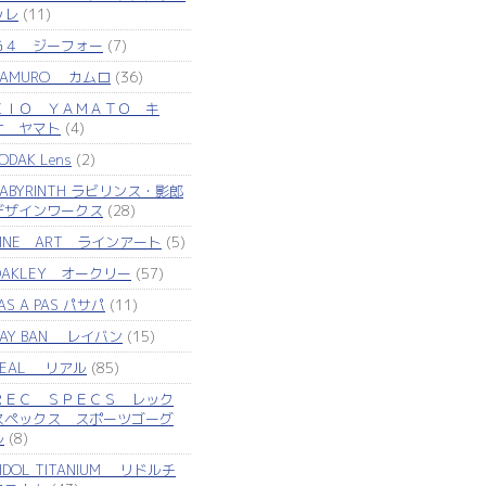
ッレ
(11)
Ｇ４ ジーフォー
(7)
KAMURO カムロ
(36)
ＫＩＯ ＹＡＭＡＴＯ キ
オ ヤマト
(4)
ODAK Lens
(2)
LABYRINTH ラビリンス・影郎
デザインワークス
(28)
LINE ART ラインアート
(5)
OAKLEY オークリー
(57)
AS A PAS パサパ
(11)
RAY BAN レイバン
(15)
REAL リアル
(85)
ＲＥＣ ＳＰＥＣＳ レック
スペックス スポーツゴーグ
ル
(8)
IDOL TITANIUM リドルチ