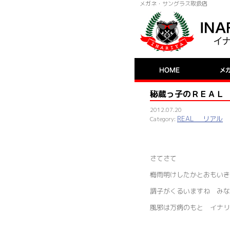
メガネ・サングラス取扱店
秘蔵っ子のＲＥＡＬ
2012.07.20
REAL リアル
さてさて
梅雨明けしたかとおもいき
調子がくるいますね みな
風邪は万病のもと イナリ