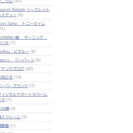
タニウム
(43)
eacret Remedy シークレット
レメディー
(6)
Tony Same トニーセイム
21)
TURNING 椿 ターニング
ツバキ
(7)
VioRou ビオルー
(6)
Zparts ジーパーツ
(6)
イナリヤブログ
(60)
お知らせ
(73)
スーパーブランド
(7)
フィジカルサポートカラーレ
ンズ
(1)
未分類
(4)
職人フレーム
(3)
補聴器
(1)