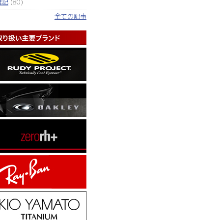
雑記
(80)
全ての記事