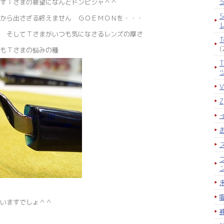
すＴさまの要望になんとドンピシャ＾＾
S
から出さざる終えません ＧＯＥＭＯＮを・・・
 そしてＴさまがいつも気になさるレンズの厚さ
(
もＴさまの悩みの種
いますでしょ＾＾
力