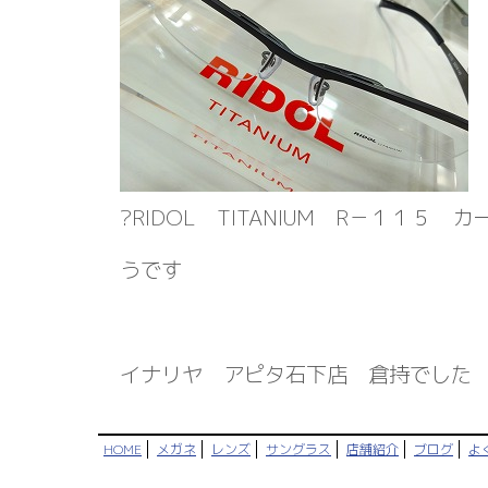
?RIDOL TITANIUM R－１１５
うです
イナリヤ アピタ石下店 倉持でした
HOME
メガネ
レンズ
サングラス
店舗紹介
ブログ
よ