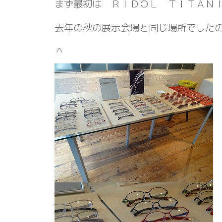
まず最初は ＲＩＤＯＬ ＴＩＴＡＮ
去年の秋の展示会場と同じ場所でした
＾